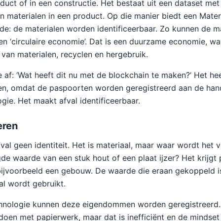
oduct of in een constructie. Het bestaat uit een dataset met
an materialen in een product. Op die manier biedt een Mater
e: de materialen worden identificeerbaar. Zo kunnen de m
en ‘circulaire economie’. Dat is een duurzame economie, wa
 van materialen, recyclen en hergebruik.
e af: ‘Wat heeft dit nu met de blockchain te maken?’ Het he
en, omdat de paspoorten worden geregistreerd aan de han
gie. Het maakt afval identificeerbaar.
eren
val geen identiteit. Het is materiaal, maar waar wordt het 
de waarde van een stuk hout of een plaat ijzer? Het krijgt
bijvoorbeeld een gebouw. De waarde die eraan gekoppeld i
al wordt gebruikt.
hnologie kunnen deze eigendommen worden geregistreerd
doen met papierwerk, maar dat is inefficiënt en de mindset