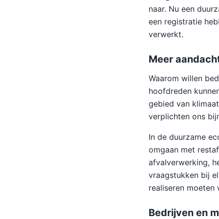
naar. Nu een duurz
een registratie heb
verwerkt.
Meer aandacht
Waarom willen bedr
hoofdreden kunnen 
gebied van klimaa
verplichten ons bi
In de duurzame eco
omgaan met restafv
afvalverwerking, h
vraagstukken bij e
realiseren moeten 
Bedrijven en m