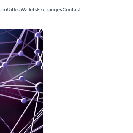
pen
Uitleg
Wallets
Exchanges
Contact