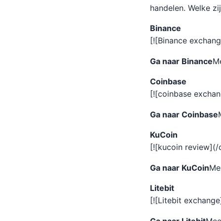
handelen. Welke zi
Binance
[![Binance exchan
Ga naar Binance
Me
Coinbase
[![coinbase excha
Ga naar Coinbase
KuCoin
[![kucoin review]
Ga naar KuCoin
Me
Litebit
[![Litebit exchang