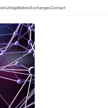
pen
Uitleg
Wallets
Exchanges
Contact