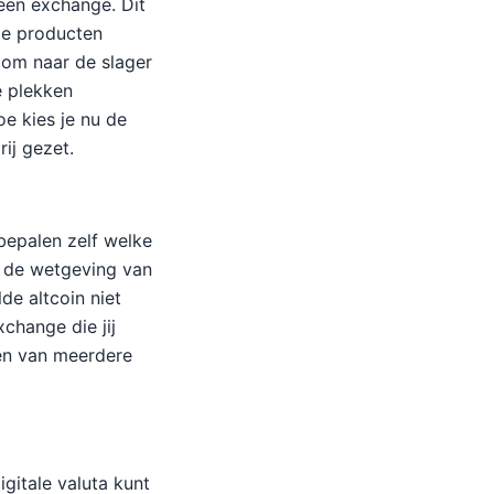
een exchange. Dit
lle producten
 om naar de slager
e plekken
e kies je nu de
ij gezet.
bepalen zelf welke
n de wetgeving van
e altcoin niet
change die jij
en van meerdere
igitale valuta kunt