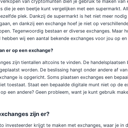
 verkopen van cryptomunten dien je gebruik te maken van 
ts die je een beetje kunt vergelijken met een supermarkt. A
ezelfde plek. Dankzij de supermarkt is het niet meer nodig
gaan, en dankzij een exchange hoef je niet op verschillend
open. Tegenwoordig bestaan er diverse exchanges. Maar ho
el hebben wij een aantal bekende exchanges voor jou op en r
aan er op een exchange?
es zijn tientallen altcoins te vinden. De handelsplaatsen 
 geplaatst worden. De beslissing hangt onder andere af va
xchange is opgericht. Soms plaatsen exchanges een bepaald
et toestaat. Staat een bepaalde digitale munt niet op de ex
l op een andere? Geen probleem, want je kunt gebruik mak
xchanges zijn er?
to investeerder krijgt te maken met exchanges, waar je in d