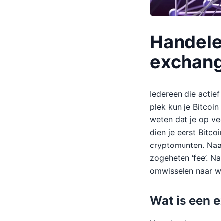
Handele
exchan
Iedereen die actie
plek kun je Bitcoin
weten dat je op ve
dien je eerst Bitco
cryptomunten. Naas
zogeheten ‘fee’. N
omwisselen naar we
Wat is een 