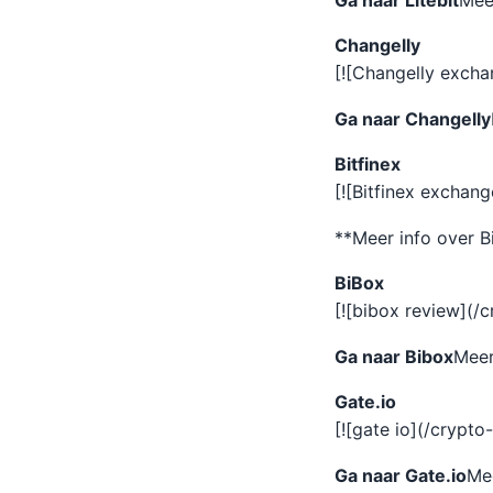
Ga naar Litebit
Meer
Changelly
[![Changelly exch
Ga naar Changelly
Bitfinex
[![Bitfinex exchan
**Meer info over Bi
BiBox
[![bibox review](
Ga naar Bibox
Meer
Gate.io
[![gate io](/crypt
Ga naar Gate.io
Mee