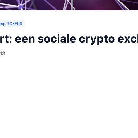
mp; TOKENS
rt: een sociale crypto ex
018