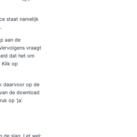
ce staat namelijk
.
op aan de
 Vervolgens vraagt
meld dat het om
 Klik op
ik daarvoor op de
 van de download
uk op ‘ja’.
 de slag. Let wel: