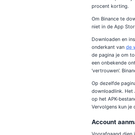
procent korting.
Om Binance te down
niet in de App Sto
Downloaden en inst
onderkant van
de 
de pagina je om to
een onbekende ontw
‘vertrouwen’. Bina
Op dezelfde pagina
downloadlink. Het
op het APK-bestand.
Vervolgens kun je 
Account aanma
Voorafgaand dien je