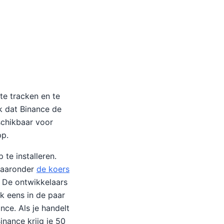
te tracken en te
k dat Binance de
schikbaar voor
pp.
te installeren.
 waaronder
de koers
. De ontwikkelaars
k eens in de paar
ce. Als je handelt
inance krijg je 50