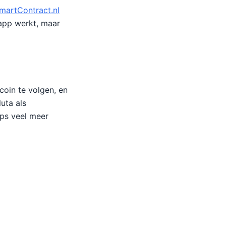
martContract.nl
 app werkt, maar
oin te volgen, en
uta als
pps veel meer