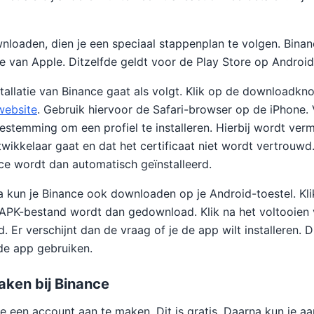
loaden, dien je een speciaal stappenplan te volgen. Binan
re van Apple. Ditzelfde geldt voor de Play Store op Android
allatie van Binance gaat als volgt. Klik op de downloadkn
website
. Gebruik hiervoor de Safari-browser op de iPhone.
estemming om een profiel te installeren. Hierbij wordt ver
ikkelaar gaat en dat het certificaat niet wordt vertrouwd.
nce wordt dan automatisch geïnstalleerd.
 kun je Binance ook downloaden op je Android-toestel. Kl
 APK-bestand wordt dan gedownload. Klik na het voltooien
 Er verschijnt dan de vraag of je de app wilt installeren. Dr
de app gebruiken.
ken bij Binance
 een account aan te maken. Dit is gratis. Daarna kun je aan