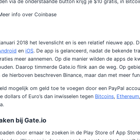
en via de onderstaande button krijg je $10 gratis, in Bitcoi
Meer info over Coinbase
januari 2018 het levenslicht en is een relatief nieuwe app. 
Android
en
iOS
. De app is gelanceerd, nadat de bekende t
raties meer aannemen. Op die manier wilden de apps de kwa
ouden. Daarop timmerde Gate.io flink aan de weg. Op gebi
 de hierboven beschreven Binance, maar dan met meer func
eeld mogelijk om geld toe te voegen door een PayPal accou
e dollars of Euro’s dan inwisselen tegen
Bitcoins
,
Ethereum
a.
ken bij Gate.io
oaden door ernaar te zoeken in de Play Store of App Stor