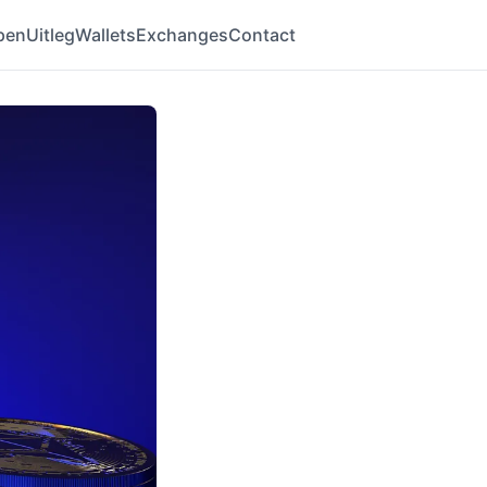
pen
Uitleg
Wallets
Exchanges
Contact