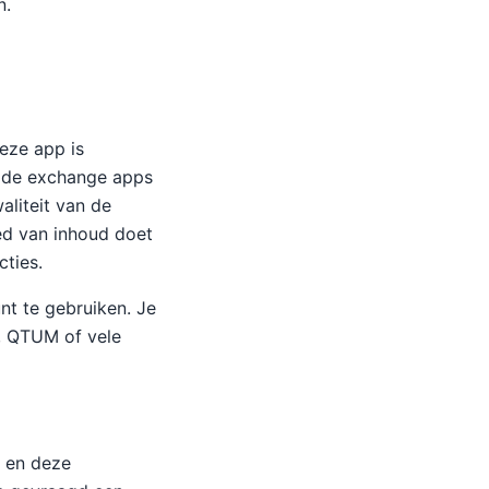
n.
Deze app is
rade exchange apps
liteit van de
ed van inhoud doet
ties.
nt te gebruiken. Je
, QTUM of vele
e en deze