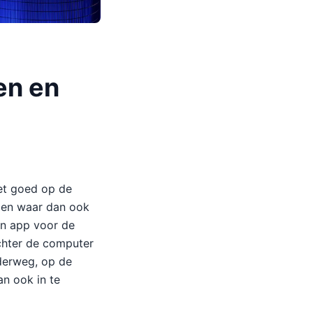
en en
et goed op de
d en waar dan ook
en app voor de
achter de computer
derweg, op de
n ook in te