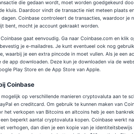
transactie die gedaan wordt, moet worden goedgekeurd doo
de kluis. Daardoor vindt de transactie niet meteen plaats en
 dagen. Coinbase controleert de transacties, waardoor je n
jt bent, mocht je account gekraakt worden.
n Coinbase gaat eenvoudig. Ga naar Coinbase.com en klik op
bevestig je e-mailadres. Je kunt eventueel ook nog gebru
e, waarbij je een extra pincode in moet vullen. Als je een 
e de app downloaden. Deze kun je downloaden via de webs
ogle Play Store en de App Store van Apple.
bij Coinbase
e mogelijk op verschillende manieren cryptovaluta aan te s
PayPal en creditcard. Om gebruik te kunnen maken van Coi
r het verkopen van Bitcoins en altcoins heb je een bankr
 een beperkt aantal cryptovaluta kopen. Coinbase werkt na
imiet verhogen, dan dien je een kopie van je identiteitsbewijs