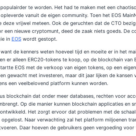
populairder te worden. Het had te maken met een chaotisc
 opleverde vanuit de eigen community. Toen het EOS Main
te deze vrijwel meteen. Ook de geruchten dat de CTO bezi
or een nieuwe cryptomunt, deed de zaak niets goeds. De c
gie in
EOS
wordt gestopt.
 want de kenners weten hoeveel tijd en moeite er in het mai
en er alleen ERC20-tokens te koop, op de blockchain van 
tartte EOS met de verkoop van eigen tokens, op een eigen
en gewacht met investeren, maar dit jaar lijken de kansen 
ens een veelbelovend platform kunnen worden.
us blockchain dat onder meer databases, rechten voor acc
nbrengt. Op die manier kunnen blockchain applicaties en s
 ontwikkeld. Het zorgt ervoor dat problemen met de schaa
opgelost. Naar verwachting zal het platform miljoenen tra
voeren. Daar hoeven de gebruikers geen vergoeding voor t