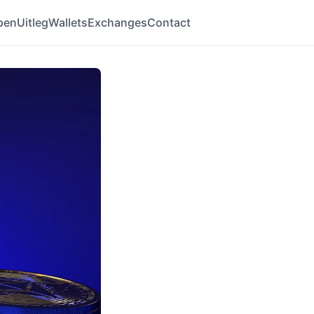
pen
Uitleg
Wallets
Exchanges
Contact