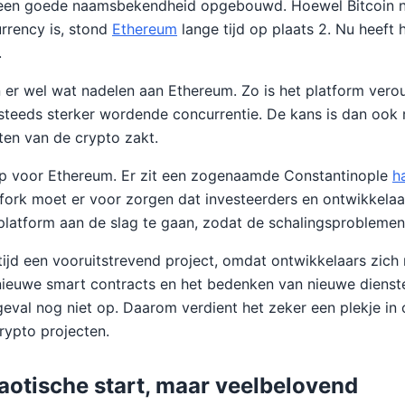
 een goede naamsbekendheid opgebouwd. Hoewel Bitcoin no
rrency is, stond
Ethereum
lange tijd op plaats 2. Nu heeft
.
 er wel wat nadelen aan Ethereum. Zo is het platform verou
teeds sterker wordende concurrentie. De kans is dan ook r
sten van de crypto zakt.
op voor Ethereum. Er zit een zogenaamde Constantinople
h
ork moet er voor zorgen dat investeerders en ontwikkelaar
platform aan de slag te gaan, zodat de schalingsprobleme
tijd een vooruitstrevend project, omdat ontwikkelaars zich 
ieuwe smart contracts en het bedenken van nieuwe dienste
eval nog niet op. Daarom verdient het zeker een plekje in o
rypto projecten.
aotische start, maar veelbelovend