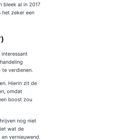
 bleek al in 2017
 het zeker een
T)
interessant
 handeling
o te verdienen.
n. Hierin zit de
en, omdat
een boost zou
rijven nog niet
iet wat de
e en vernieuwend.