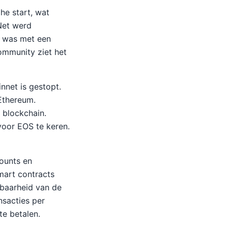
he start, wat
Net werd
g was met een
ommunity ziet het
nnet is gestopt.
Ethereum.
 blockchain.
voor EOS te keren.
ounts en
mart contracts
lbaarheid van de
nsacties per
e betalen.