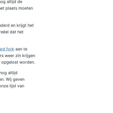
g altijd de
 het plaats moeten
derd en krijgt het
eëel dat het
ard fork
aan te
s weer zin krijgen
n opgelost worden.
nog altijd
n. Wij geven
nze lijst van