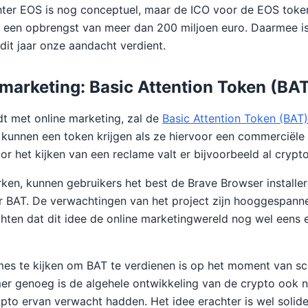
ter EOS is nog conceptuel, maar de ICO voor de EOS token
 een opbrengst van meer dan 200 miljoen euro. Daarmee is
dit jaar onze aandacht verdient.
 marketing: Basic Attention Token (BA
t met online marketing, zal de
Basic Attention Token (BAT)
 kunnen een token krijgen als ze hiervoor een commerciële
voor het kijken van een reclame valt er bijvoorbeeld al crypt
ken, kunnen gebruikers het best de Brave Browser installere
r BAT. De verwachtingen van het project zijn hooggespann
ten dat dit idee de online marketingwereld nog wel eens 
es te kijken om BAT te verdienen is op het moment van sch
r genoeg is de algehele ontwikkeling van de crypto ook n
ypto ervan verwacht hadden. Het idee erachter is wel solid