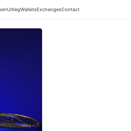
pen
Uitleg
Wallets
Exchanges
Contact