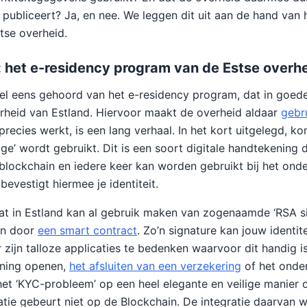
ubliceert? Ja, en nee. We leggen dit uit aan de hand van 
tse overheid.
 het e-residency program van de Estse overh
el eens gehoord van het e-residency program, dat in goed
rheid van Estland. Hiervoor maakt de overheid aldaar
gebr
 precies werkt, is een lang verhaal. In het kort uitgelegd, k
nage’ wordt gebruikt. Dit is een soort digitale handtekening 
lockchain en iedere keer kan worden gebruikt bij het ond
bevestigt hiermee je identiteit.
at in Estland kan al gebruik maken van zogenaamde ‘RSA sig
en door
een smart contract
. Zo’n signature kan jouw identit
 zijn talloze applicaties te bedenken waarvoor dit handig i
ening openen,
het afsluiten van een verzekering
of het onde
 het ‘KYC-probleem’ op een heel elegante en veilige manier
atie gebeurt niet op de Blockchain. De integratie daarvan w