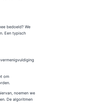
rmee bedoeld? We
n. Een typisch
 vermenigvuldiging
et om
orden.
hiervan, noemen we
gen. De algoritmen