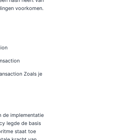
 een hash heeft van
edingen voorkomen.
tion
ansaction
ansaction Zoals je
n de implementatie
cy legde de basis
ritme staat toe
otale kracht van