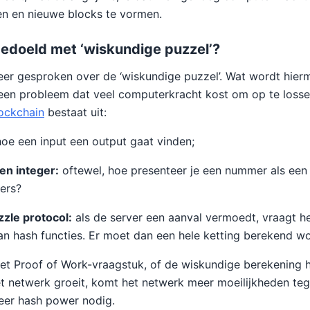
en en nieuwe blocks te vormen.
edoeld met ‘wiskundige puzzel’?
eer gesproken over de ‘wiskundige puzzel’. Wat wordt hie
een probleem dat veel computerkracht kost om op te losse
ockchain
bestaat uit:
oe een input een output gaat vinden;
n integer:
oftewel, hoe presenteer je een nummer als een
ers?
zle protocol:
als de server een aanval vermoedt, vraagt h
n hash functies. Er moet dan een hele ketting berekend w
et Proof of Work-vraagstuk, of de wiskundige berekening 
et netwerk groeit, komt het netwerk meer moeilijkheden te
er hash power nodig.