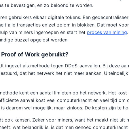
ies te bevestigen, en zo beloond te worden.
ren gebruikers elkaar digitale tokens. Een gedecentralisee
lt alle transacties en zet ze om in blokken. Dat moet voor
ulp van miners ingeroepen en start het
proces van mining
undige puzzel opgelost worden.
Proof of Work gebruikt?
t ingezet als methode tegen DDoS-aanvallen. Bij deze aan
estuurd, dat het netwerk het niet meer aankan. Uiteindelijk
ethode kent een aantal limieten op het netwerk. Het kost
efficiënte aanval kost veel computerkracht en veel tijd om d
 is daarom wel mogelijk, maar zinloos. De kosten zijn te ho
 ook kansen. Zeker voor miners, want het maakt niet uit 
t heeft; wat belangrijk is, is dat men genoeg computerkrach