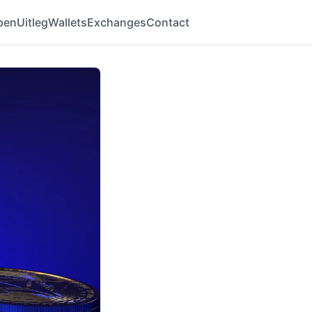
pen
Uitleg
Wallets
Exchanges
Contact