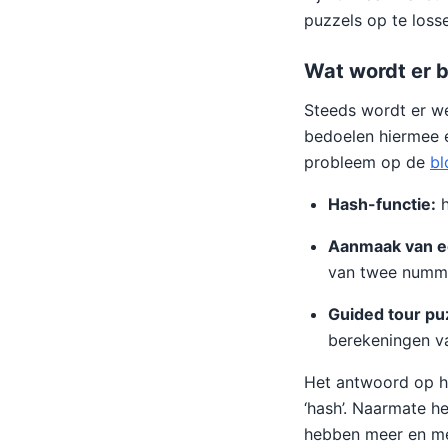
puzzels op te loss
Wat wordt er b
Steeds wordt er w
bedoelen hiermee 
probleem op de
bl
Hash-functie:
h
Aanmaak van ee
van twee numm
Guided tour puz
berekeningen va
Het antwoord op h
‘hash’. Naarmate h
hebben meer en me