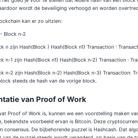
s het goed je voor te stellen dat iedere hash van een block
Daardoor wordt de beveiliging verhoogd en worden overtr
ockchain kan er zo uitzien:
1- Block n-2
k n zijn Hash(Block ) Hash(Block n1) Transaction : Transac
k n-1 zijn Hash(Block n1) Hash(Block n-2) Transaction : Tr
k n-2 zijn Hash(Block n-2) Hash(Block n-3) Transaction: Tr
 block steeds de hash van de vorige block.
tatie van Proof of Work
at Proof of Work is, kunnen we een voorstelling maken va
e, bekendste voorbeeld ervan is Bitcoin. Deze cryptocurren
 consensus. De bijbehorende puzzel is Hashcash. Dat algo
t van de puzzel steeds wordt veranderd, op basis van de t