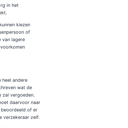
rg in het
ekt.
 kunnen kiezen
ssenpersoon of
e van lagere
e voorkomen
n heel andere
schreven wat de
e zal vergoeden.
moet daarvoor naar
beoordeeld of er
 verzekeraar zelf.