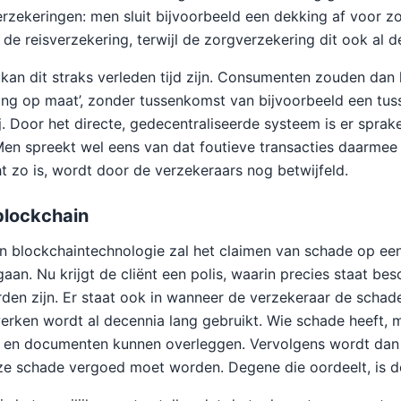
erzekeringen: men sluit bijvoorbeeld een dekking af voor zo
de reisverzekering, terwijl de zorgverzekering dit ook al d
kan dit straks verleden tijd zijn. Consumenten zouden dan
ing op maat’, zonder tussenkomst van bijvoorbeeld een tu
j. Door het directe, gedecentraliseerde systeem is er sprak
Men spreekt wel eens van dat foutieve transacties daarme
t zo is, wordt door de verzekeraars nog betwijfeld.
blockchain
n blockchaintechnologie zal het claimen van schade op ee
aan. Nu krijgt de cliënt een polis, waarin precies staat be
den zijn. Er staat ook in wanneer de verzekeraar de schad
rken wordt al decennia lang gebruikt. Wie schade heeft, 
 en documenten kunnen overleggen. Vervolgens wordt dan 
ze schade vergoed moet worden. Degene die oordeelt, is de