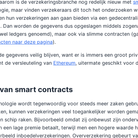
aarom is de verzekeringsbranche nog redelijk nieuw met
s
gie, maar vinden verzekeraars dit toch het onderzoeken wa
en hun verzekeringen aan gaan bieden via een gedecentral
m. Dan worden de gegevens dus opgeslagen middels zoge
wel ledgers genoemd), maar ook via slimme contracten (g
acten naar deze pagina
).
de gegevens veilig blijven, want er is immers een groot pr
t de versleuteling van
Ethereum
, uitermate geschikt voor 
 van smart contracts
nologie wordt tegenwoordig voor steeds meer zaken gebrui
en, kunnen verzekeringen veel toegankelijker worden gema
en schip raken. Bijvoorbeeld omdat zij onbewust zijn onderv
 een lage premie betaalt, terwijl men een hogere waarde he
oorbeeld inboedelverzekeringen. Oververzekering gebeurt va