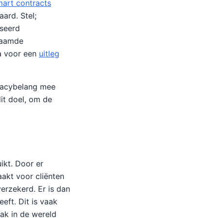
mart contracts
ard. Stel;
iseerd
naamde
a voor een
uitleg
ivacybelang mee
dit doel, om de
kt. Door er
akt voor cliënten
erzekerd. Er is dan
eft. Dit is vaak
ak in de wereld