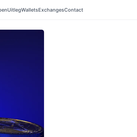
pen
Uitleg
Wallets
Exchanges
Contact