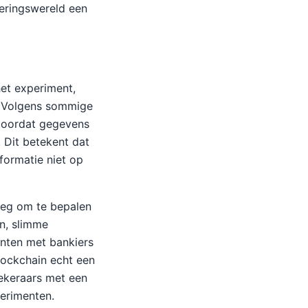
keringswereld een
het experiment,
. Volgens sommige
doordat gegevens
. Dit betekent dat
formatie niet op
roeg om te bepalen
in, slimme
nten met bankiers
lockchain echt een
ekeraars met een
perimenten.