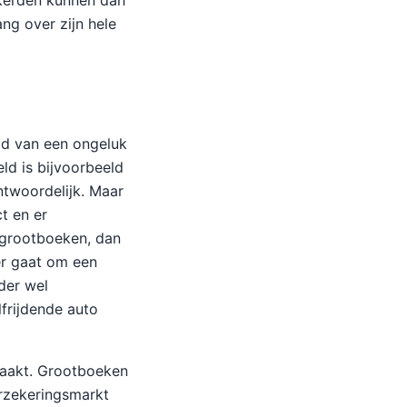
ekerden kunnen dan
ang over zijn hele
ld van een ongeluk
eld is bijvoorbeeld
antwoordelijk. Maar
t en er
 grootboeken, dan
ier gaat om een
der wel
lfrijdende auto
zaakt. Grootboeken
erzekeringsmarkt