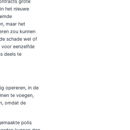
ontracts grote
in het nieuwe
noemde
en, maar het
ieren zou kunnen
 de schade wel of
n voor eenzelfde
s deels te
ig opereren, in de
amen te voegen,
en, omdat de
gemaakte polis