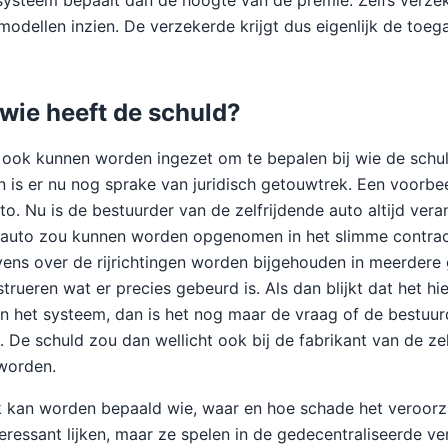
 systeem bepaalt dan de hoogte van de premie. Zelfs verz
modellen inzien. De verzekerde krijgt dus eigenlijk de toeg
 wie heeft de schuld?
 ook kunnen worden ingezet om te bepalen bij wie de schu
len is er nu nog sprake van juridisch getouwtrek. Een voorbe
to. Nu is de bestuurder van de zelfrijdende auto altijd ver
e auto zou kunnen worden opgenomen in het slimme contrac
ens over de rijrichtingen worden bijgehouden in meerdere
strueren wat er precies gebeurd is. Als dan blijkt dat het h
 het systeem, dan is het nog maar de vraag of de bestuur
. De schuld zou dan wellicht ook bij de fabrikant van de ze
worden.
 kan worden bepaald wie, waar en hoe schade het veroor
eressant lijken, maar ze spelen in de gedecentraliseerde v