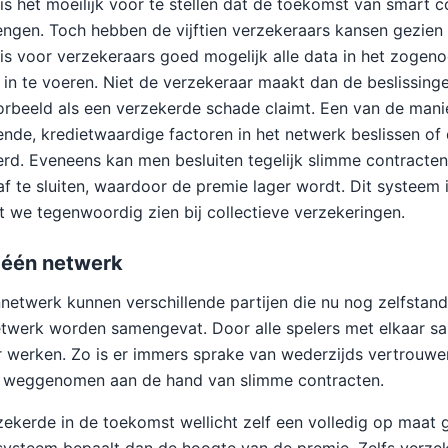
is het moeilijk voor te stellen dat de toekomst van smart c
engen. Toch hebben de vijftien verzekeraars kansen gezien 
is voor verzekeraars goed mogelijk alle data in het zoge
in te voeren. Niet de verzekeraar maakt dan de beslissing
oorbeeld als een verzekerde schade claimt. Een van de man
nde, kredietwaardige factoren in het netwerk beslissen of
erd. Eveneens kan men besluiten tegelijk slimme contracte
f te sluiten, waardoor de premie lager wordt. Dit systeem i
t we tegenwoordig zien bij collectieve verzekeringen.
n één netwerk
netwerk kunnen verschillende partijen die nu nog zelfstand
etwerk worden samengevat. Door alle spelers met elkaar s
r werken. Zo is er immers sprake van wederzijds vertrouw
jn weggenomen aan de hand van slimme contracten.
zekerde in de toekomst wellicht zelf een volledig op maat 