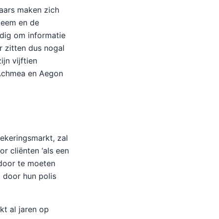
aars maken zich
steem en de
dig om informatie
r zitten dus nogal
n vijftien
 Achmea en Aegon
ekeringsmarkt, zal
r cliënten ‘als een
 door te moeten
 door hun polis
t al jaren op