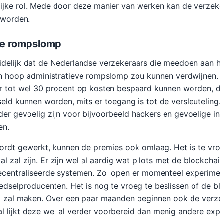
lijke rol. Mede door deze manier van werken kan de verze
 worden.
ve rompslomp
duidelijk dat de Nederlandse verzekeraars die meedoen aan 
en hoop administratieve rompslomp zou kunnen verdwijnen
r tot wel 30 procent op kosten bespaard kunnen worden, 
seld kunnen worden, mits er toegang is tot de versleuteling
er gevoelig zijn voor bijvoorbeeld hackers en gevoelige in
en.
 wordt gewerkt, kunnen de premies ook omlaag. Het is te v
al zal zijn. Er zijn wel al aardig wat pilots met de blockcha
ecentraliseerde systemen. Zo lopen er momenteel experime
edselproducenten. Het is nog te vroeg te beslissen of de b
il zal maken. Over een paar maanden beginnen ook de verz
al lijkt deze wel al verder voorbereid dan menig andere ex