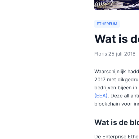
ETHEREUM
Wat is 
Floris
·
25 juli 2018
Waarschijnlijk had
2017 met dikgedruk
bedrijven bijeen i
(EEA)
. Deze allian
blockchain voor ind
Wat is de b
De Enterprise Ethe