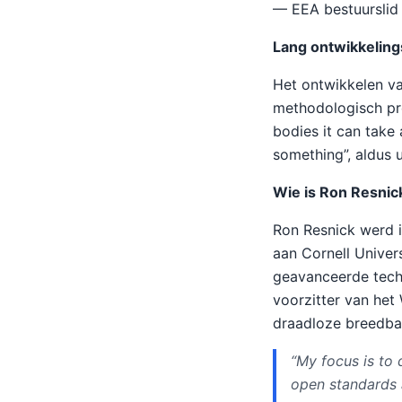
— EEA bestuurslid 
Lang ontwikkelin
Het ontwikkelen va
methodologisch proc
bodies it can take 
something”, aldus 
Wie is Ron Resnic
Ron Resnick werd i
aan Cornell Univers
geavanceerde techn
voorzitter van het
draadloze breedban
“My focus is to
open standards 