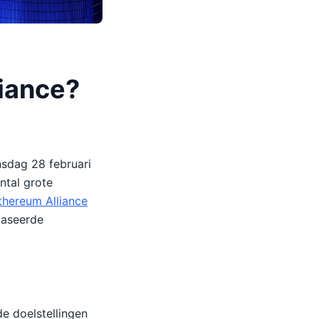
liance?
nsdag 28 februari
ntal grote
thereum Alliance
aseerde
de doelstellingen