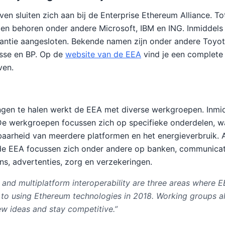
en sluiten zich aan bij de Enterprise Ethereum Alliance. To
den behoren onder andere Microsoft, IBM en ING. Inmiddels
lliantie aangesloten. Bekende namen zijn onder andere Toyo
isse en BP. Op de
website van de EEA
vind je een complete 
ven.
ngen te halen werkt de EEA met diverse werkgroepen. Inmidd
De werkgroepen focussen zich op specifieke onderdelen, w
ikbaarheid van meerdere platformen en het energieverbruik.
e EEA focussen zich onder andere op banken, communicat
s, advertenties, zorg en verzekeringen.
y and multiplatform interoperability are three areas where
 to using Ethereum technologies in 2018. Working groups a
ew ideas and stay competitive.”