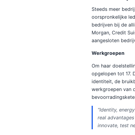
Steeds meer bedrijv
oorspronkelijke le
bedrijven bij de a
Morgan, Credit Su
aangesloten bedrij
Werkgroepen
Om haar doelstelli
opgelopen tot 17. 
identiteit, de bru
werkgroepen van d
bevoorradingsketen
“Identity, energ
real advantages
innovate, test n