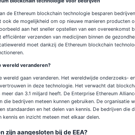
um blockchain technologie voor bedrijven
an de Ethereum blockchain technologie besparen bedrijven n
at ook de mogelijkheid om op nieuwe manieren producten o
oorbeeld aan het sneller opstellen van een overeenkomst b
t efficiënter verzenden van medicijnen binnen de gezondh
atiewereld moet dankzij de Ethereum blockchain technolog
nctioneren.
e wereld veranderen?
e wereld gaan veranderen. Het wereldwijde onderzoeks- e
 vertrouwen in deze technologie. Het verwacht dat blockch
 meer dan 3.1 miljard heeft. De Enterprise Ethereum Allian
 die bedrijven meteen kunnen gebruiken. De organisatie wi
en standaarden en het delen van kennis. De bedrijven die
n kennis en inzicht meteen met elkaar delen.
n zijn aangesloten bij de EEA?