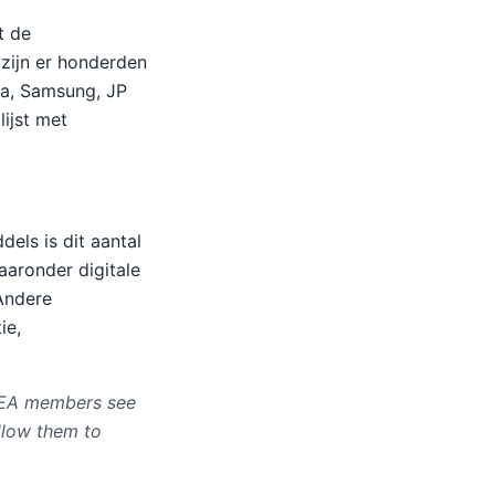
t de
 zijn er honderden
ta, Samsung, JP
lijst met
els is dit aantal
aaronder digitale
 Andere
ie,
 EEA members see
llow them to