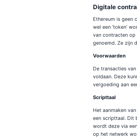
Digitale contr
Ethereum is geen c
wel een ‘token’ w
van contracten op 
genoemd. Ze zijn d
Voorwaarden
De transacties van
voldaan. Deze kunn
vergoeding aan een
Scripttaal
Het aanmaken van 
een scripttaal. Di
wordt deze via een
op het netwerk wor