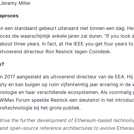
Jeremy Miller
gsproces
n een standaard gebeurt uiteraard niet binnen een dag. Het
es die waarschijnlijk enkele jaren zal duren. “If you look 
about three years. In fact, at the IEEE you get four years to
uitvoerend directeur Ron Resnick tegen Coindesk.
k?
n 2017 aangesteld als uitvoerend directeur van de EEA. Hij
ity en kan buigen op ruim vijfentwintig jaar ervaring in de
ologie en haar verschillende ecosystemen. Als voormalig 
 WiMax Forum speelde Resnick een sleutelrol in het introdu
dtechnologie bij het grote publiek.
 drive the further development of Ethereum-based technolog
and open-source reference architectures to evolve Ethereu