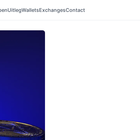
pen
Uitleg
Wallets
Exchanges
Contact