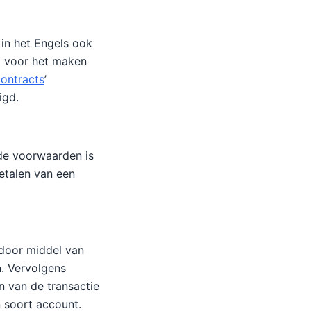
 in het Engels ook
g voor het maken
ontracts
’
igd.
lde voorwaarden is
etalen van een
 door middel van
n. Vervolgens
n van de transactie
n soort account.