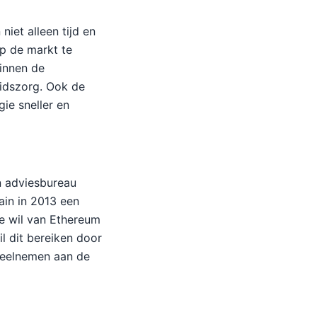
iet alleen tijd en
p de markt te
innen de
eidszorg. Ook de
ie sneller en
n adviesbureau
ain in 2013 een
ce wil van Ethereum
l dit bereiken door
 deelnemen aan de