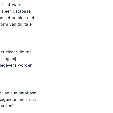
et software
 is een database
n het betalen met
vorm van digitale
et elkaar digitaal
ling, bij
e gegevens worden
le van hun database
n eigendommen vast
tie af.