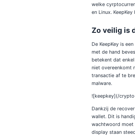
welke cyrptocurren
en Linux. KeepKey 
Zo veilig is
De KeepKey is een 
met de hand bevest
betekent dat enkel
niet overeenkomt m
transactie af te b
malware.
![keepkey](/crypt
Dankzij de recover
wallet. Dit is han
wachtwoord moet d
display staan stee