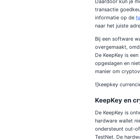
Daardoor kun je m
transactie goedkeu
informatie op de
h
naar het juiste ad
Bij een software wa
overgemaakt, omdat
De KeepKey is een 
opgeslagen en niet
manier om cryptova
![keepkey currenc
KeepKey en cr
De KeepKey is ontw
hardware wallet ni
ondersteunt out-of
TestNet. De hardwa