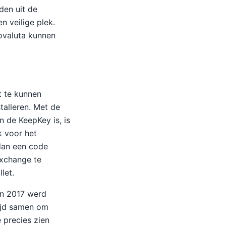
den uit de
n veilige plek.
tovaluta kunnen
 te kunnen
talleren. Met de
 de KeepKey is, is
k voor het
 dan een code
exchange te
let.
in 2017 werd
ijd samen om
 precies zien