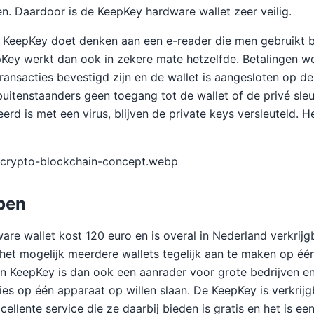
en. Daardoor is de KeepKey hardware wallet zeer veilig.
de KeepKey doet denken aan een e-reader die men gebruikt bi
Key werkt dan ook in zekere mate hetzelfde. Betalingen w
transacties bevestigd zijn en de wallet is aangesloten op d
itenstaanders geen toegang tot de wallet of de privé sleut
rd is met een virus, blijven de private keys versleuteld. H
/crypto-blockchain-concept.webp
pen
re wallet kost 120 euro en is overal in Nederland verkrijg
 het mogelijk meerdere wallets tegelijk aan te maken op éé
n KeepKey is dan ook een aanrader voor grote bedrijven en 
ies op één apparaat op willen slaan. De KeepKey is verkrijg
xcellente service die ze daarbij bieden is gratis en het is e