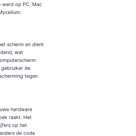
re werd op PC, Mac
Mycelium.
het scherm en dient
idend, wat
 computerscherm
 gebruiker de
escherming tegen
ieuwe hardware
oek raakt. Het
jfers op het
aanders de code