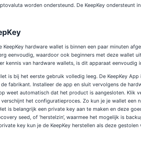
ptovaluta worden ondersteund. De KeepKey ondersteunt i
eepKey
de KeepKey hardware wallet is binnen een paar minuten afg
 erg eenvoudig, waardoor ook beginners met deze wallet ui
r kennis van hardware wallets, is dit apparaat eenvoudig in
et is bij het eerste gebruik volledig leeg. De KeepKey App
 de fabrikant. Installeer de app en sluit vervolgens de hard
p weet automatisch dat het product is aangesloten. Klik 
rna verschijnt het configuratieproces. Zo kun je je wallet ee
 Het is belangrijk een private key aan te maken en deze goe
ecovery seed, of ‘herstelzin’, waarmee het mogelijk is back
 private key kun je de KeepKey herstellen als deze gestolen