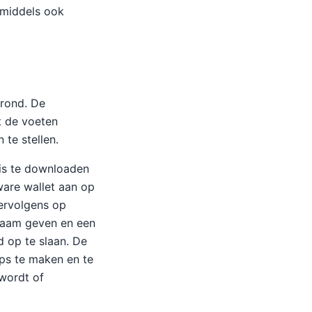
nmiddels ook
erond. De
t de voeten
 te stellen.
 is te downloaden
ware wallet aan op
vervolgens op
n naam geven en een
d op te slaan. De
ups te maken en te
 wordt of