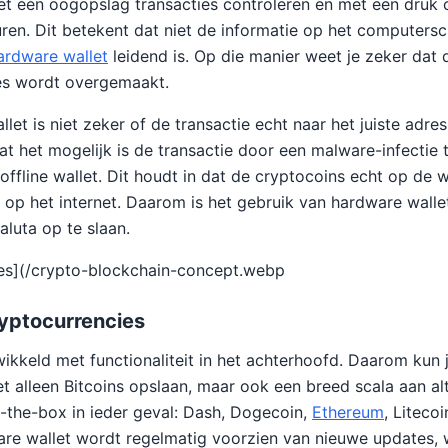
et één oogopslag transacties controleren en met een druk
ren. Dit betekent dat niet de informatie op het computers
ardware wallet
leidend is. Op die manier weet je zeker dat 
res wordt overgemaakt.
llet is niet zeker of de transactie echt naar het juiste adre
 het mogelijk is de transactie door een malware-infectie
offline wallet. Dit houdt in dat de cryptocoins echt op de w
 op het internet. Daarom is het gebruik van hardware wallet
luta op te slaan.
ies](/crypto-blockchain-concept.webp
yptocurrencies
ikkeld met functionaliteit in het achterhoofd. Daarom kun
et alleen Bitcoins opslaan, maar ook een breed scala aan a
-the-box in ieder geval: Dash, Dogecoin,
Ethereum
, Liteco
re wallet wordt regelmatig voorzien van nieuwe updates, 