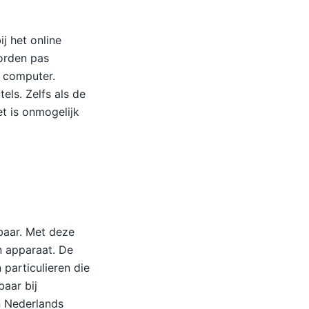
j het online
orden pas
e computer.
els. Zelfs als de
et is onmogelijk
baar. Met deze
n apparaat. De
particulieren die
baar bij
en Nederlands