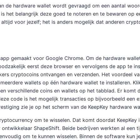
 van de hardware wallet wordt gevraagd om een aantal woor
 is het belangrijk deze goed te noteren en te bewaren op ee
altijd voor jezelf; het is anders mogelijk dat anderen cryp
 app gemaakt voor Google Chrome. Om de hardware wallet
noodzakelijk eerst deze browser en vervolgens de app te ins
ers cryptocoins ontvangen en verzenden. Het voordeel van
 meerdere wallets op één hardware wallet te installeren. Kli
en verschillende coins en wallets op het tabblad. Er komt
deze code is het mogelijk transacties op bijvoorbeeld een 
estiging zie je op het scherm van de KeepKey hardware wal
cryptocurrency om te wisselen. Dat komt doordat KeepKey 
ntwikkelaar ShapeShift. Beide bedrijven werkten al een t
envoudig om te kunnen wisselen. Binnen de software kun je