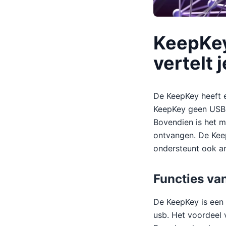
KeepKey
vertelt j
De KeepKey heeft e
KeepKey geen USB-a
Bovendien is het m
ontvangen. De Keep
ondersteunt ook an
Functies va
De KeepKey is een 
usb. Het voordeel 