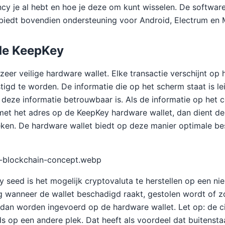
cy je al hebt en hoe je deze om kunt wisselen. De softwa
biedt bovendien ondersteuning voor Android, Electrum en 
 de KeepKey
zeer veilige hardware wallet. Elke transactie verschijnt op 
igd te worden. De informatie die op het scherm staat is le
 deze informatie betrouwbaar is. Als de informatie op het
et het adres op de KeepKey hardware wallet, dan dient de
reken. De hardware wallet biedt op deze manier optimale b
o-blockchain-concept.webp
y seed is het mogelijk cryptovaluta te herstellen op een n
dig wanneer de wallet beschadigd raakt, gestolen wordt of z
an worden ingevoerd op de hardware wallet. Let op: de ci
ds op een andere plek. Dat heeft als voordeel dat buitenst