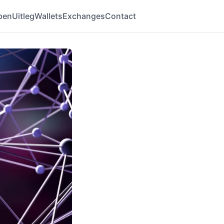
pen
Uitleg
Wallets
Exchanges
Contact