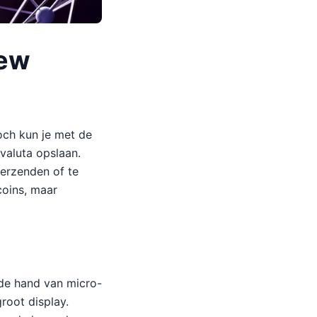
iew
och kun je met de
valuta opslaan.
verzenden of te
coins, maar
 de hand van micro-
root display.