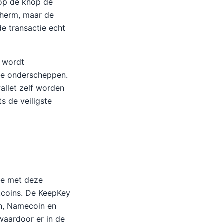
 op de knop de
cherm, maar de
de transactie echt
s wordt
 te onderscheppen.
allet zelf worden
s de veiligste
 je met deze
ltcoins. De KeepKey
in, Namecoin en
waardoor er in de