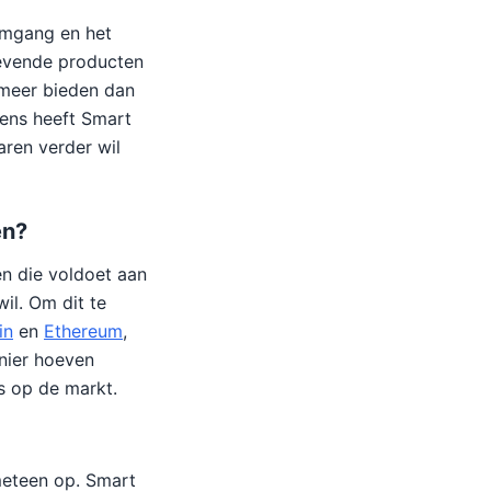
omgang en het
tgevende producten
 meer bieden dan
vens heeft Smart
ren verder wil
en?
n die voldoet aan
il. Om dit te
in
en
Ethereum
,
anier hoeven
rs op de markt.
meteen op. Smart