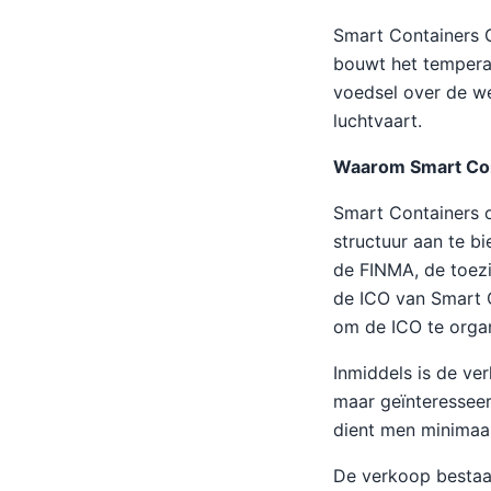
Smart Containers G
bouwt het temperat
voedsel over de w
luchtvaart.
Waarom Smart Con
Smart Containers o
structuur aan te bi
de FINMA, de toez
de ICO van Smart 
om de ICO te orga
Inmiddels is de ve
maar geïnteressee
dient men minimaal
De verkoop bestaat