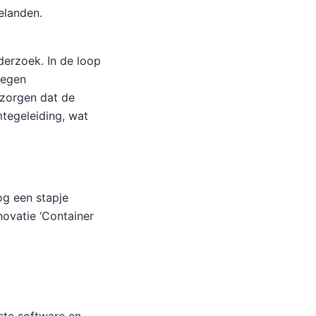
elanden.
derzoek. In de loop
tegen
 zorgen dat de
tegeleiding, wat
og een stapje
ovatie ‘Container