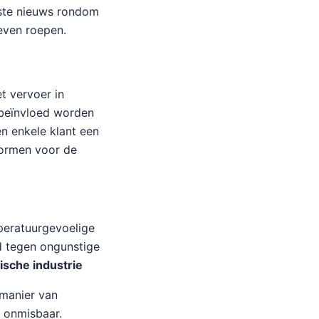
tste nieuws rondom
leven roepen.
t vervoer in
 beïnvloed worden
n enkele klant een
vormen voor de
peratuurgevoelige
d tegen ongunstige
ische industrie
 manier van
e onmisbaar.