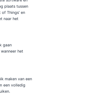
ste software en
ng plaats tussen
t of Things’ en
et naar het
ek gaan
, wanneer het
uik maken van een
m een volledig
uiken.