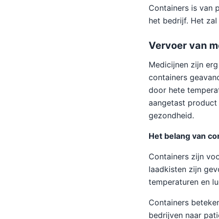
Containers is van 
het bedrijf. Het za
Vervoer van me
Medicijnen zijn er
containers geavan
door hete temperat
aangetast product 
gezondheid.
Het belang van co
Containers zijn vo
laadkisten zijn ge
temperaturen en l
Containers beteken
bedrijven naar pat