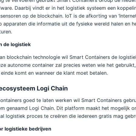
ig te vervoeren gebruikt Smart Containers Group de nieuw
are. Daarbij vindt er in het logistiek systeem een koppeli
sensoren op de blockchain. IoT is de afkorting van ‘Interne
p apparaten die informatie uit de fysieke wereld halen en h
uren.
n de logistiek
an blockchain technologie wil Smart Containers de logisti
eze autonome container zal precies weten wie het gebruikt
 einde komt en wanneer de klant moet betalen.
 ecosysteem Logi Chain
ntainers goed te laten werken wil Smart Containers gebr
em genaamd Logi Chain. Dit platform maakt het mogelijk o
al logistiek proces te creëren die iedereen gratis mag gebr
 logistieke bedrijven