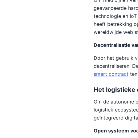
Om medicijnen veil
geavanceerde hardw
technologie en IoT 
heeft betrekking o
wereldwijde web st
Decentralisatie va
Door het gebruik v
decentraliseren. D
smart contract
ten
Het logistieke
Om de autonome co
logistiek ecosyste
geïntegreerd digita
Open systeem voor