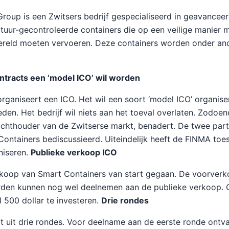
roup is een Zwitsers bedrijf gespecialiseerd in geavancee
uur-gecontroleerde containers die op een veilige manier m
ereld moeten vervoeren. Deze containers worden onder and
tracts een ‘model ICO’ wil worden
rganiseert een ICO. Het wil een soort ‘model ICO’ organise
eden. Het bedrijf wil niets aan het toeval overlaten. Zodoen
ichthouder van de Zwitserse markt, benadert. De twee par
Containers bediscussieerd. Uiteindelijk heeft de FINMA t
niseren.
Publieke verkoop ICO
rkoop van Smart Containers van start gegaan. De voorverk
rden kunnen nog wel deelnemen aan de publieke verkoop.
 500 dollar te investeren.
Drie rondes
 uit drie rondes. Voor deelname aan de eerste ronde ontva