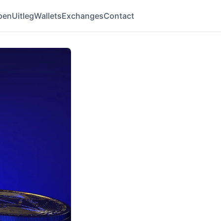
pen
Uitleg
Wallets
Exchanges
Contact