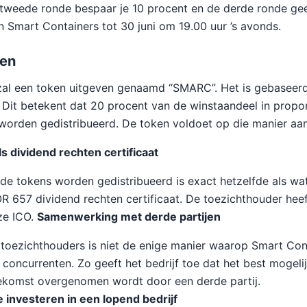
e tweede ronde bespaar je 10 procent en de derde ronde ge
n Smart Containers tot 30 juni om 19.00 uur ’s avonds.
en
zal een token uitgeven genaamd “SMARC”. Het is gebaseer
 Dit betekent dat 20 procent van de winstaandeel in propor
worden gedistribueerd. De token voldoet op die manier aan
s dividend rechten certificaat
e tokens worden gedistribueerd is exact hetzelfde als wa
OR 657 dividend rechten certificaat. De toezichthouder he
ze ICO.
Samenwerking met derde partijen
oezichthouders is niet de enige manier waarop Smart Cont
concurrenten. Zo geeft het bedrijf toe dat het best mogelijk
oekomst overgenomen wordt door een derde partij.
 investeren in een lopend bedrijf