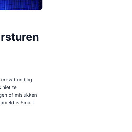
ersturen
jn crowdfunding
 niet te
agen of mislukken
zameld is Smart