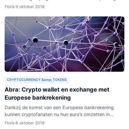
drempels aan. Er gelden bijvoorbeeld strenge regels,
Floris
·
9 oktober 2018
Zeus E
CRYPTOCURRENCY &amp; TOKENS
Abra: Crypto wallet en exchange met
Europese bankrekening
Dankzij de komst van een Europese bankrekening
kunnen cryptofanaten nu hun euro’s omzetten in
cryptogeld. Hiervoor hoeft alleen geld gestort te
Floris
·
8 oktober 2018
worden naar een