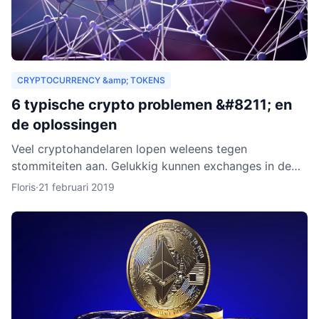
CRYPTOCURRENCY &amp; TOKENS
6 typische crypto problemen &#8211; en
de oplossingen
Veel cryptohandelaren lopen weleens tegen
stommiteiten aan. Gelukkig kunnen exchanges in de
meeste gevallen helpen. Helaas zijn er ook gevallen
Floris
·
21 februari 2019
waarin fouten je