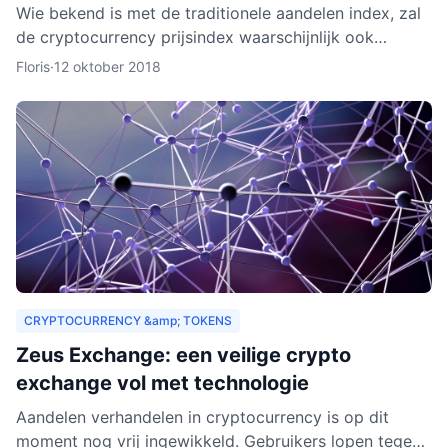
Wie bekend is met de traditionele aandelen index, zal
de cryptocurrency prijsindex waarschijnlijk ook
interessant vinden. In dit artikel behandelen we hoe
Floris
·
12 oktober 2018
een c
CRYPTOCURRENCY &amp; TOKENS
Zeus Exchange: een veilige crypto
exchange vol met technologie
Aandelen verhandelen in cryptocurrency is op dit
moment nog vrij ingewikkeld. Gebruikers lopen tegen