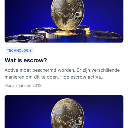
TECHNOLOGIE
Wat is escrow?
Activa moet beschermd worden. Er zijn verschillende
manieren om dit te doen. Hoe escrow activa
beschermt, leggen we uit in dit artikel. Ook leggen we
Floris
·
7 januari 2019
uit waarom