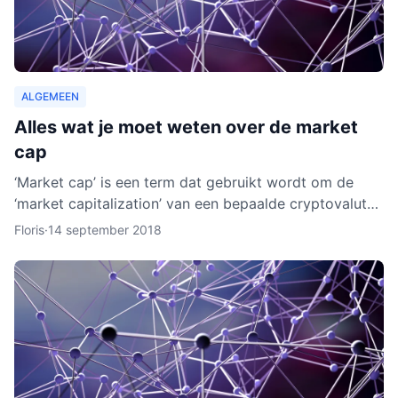
ALGEMEEN
Alles wat je moet weten over de market
cap
‘Market cap’ is een term dat gebruikt wordt om de
‘market capitalization’ van een bepaalde cryptovaluta
uit te drukken. Aan de hand van berekeningen van de
Floris
·
14 september 2018
zoge