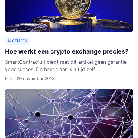
ALGEMEEN
Hoe werkt een crypto exchange precies?
SmartContract.nl biedt met dit artikel geen garantie
voor succes. De handelaar is altijd zelf
verantwoordelijk voor zijn of haar munten. Het is
Floris
·
20 november 2018
slechts een obse