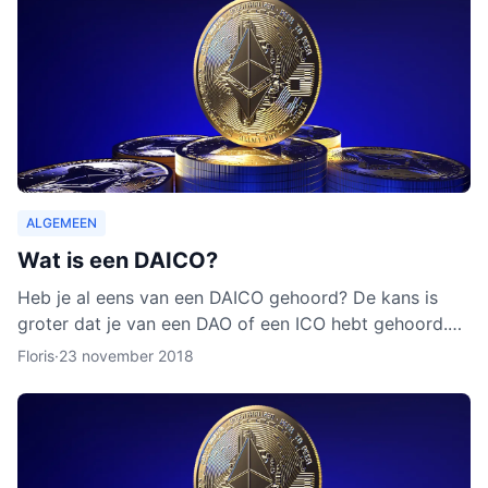
ALGEMEEN
Wat is een DAICO?
Heb je al eens van een DAICO gehoord? De kans is
groter dat je van een DAO of een ICO hebt gehoord.
Hoewel het concept van DAICO nog nooit is ingezet,
Floris
·
23 november 2018
zijn er w