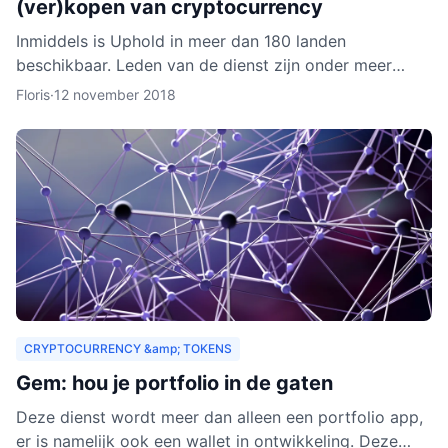
(ver)kopen van cryptocurrency
Inmiddels is Uphold in meer dan 180 landen
beschikbaar. Leden van de dienst zijn onder meer
bedrijven, ontwikkelaars, particulieren, ngo’s en non-
Floris
·
12 november 2018
profitorganisa
CRYPTOCURRENCY &amp; TOKENS
Gem: hou je portfolio in de gaten
Deze dienst wordt meer dan alleen een portfolio app,
er is namelijk ook een wallet in ontwikkeling. Deze