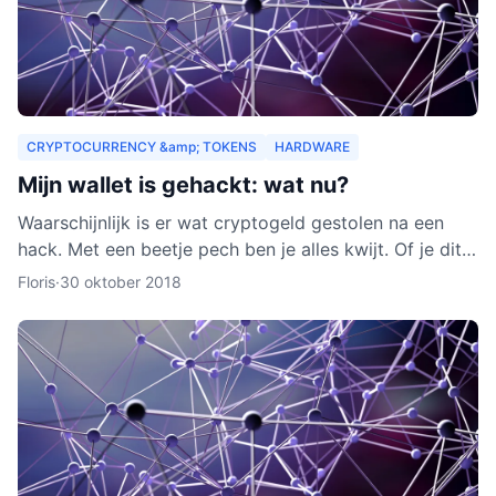
CRYPTOCURRENCY &amp; TOKENS
HARDWARE
Mijn wallet is gehackt: wat nu?
Waarschijnlijk is er wat cryptogeld gestolen na een
hack. Met een beetje pech ben je alles kwijt. Of je dit
nog terug kunt krijgen, leggen we je uit in dit arti
Floris
·
30 oktober 2018