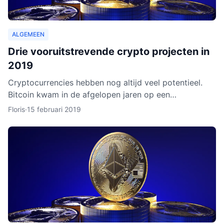
ALGEMEEN
Drie vooruitstrevende crypto projecten in
2019
Cryptocurrencies hebben nog altijd veel potentieel.
Bitcoin kwam in de afgelopen jaren op een
hoogtepunt te staan en Ethereum volgde in rap
Floris
·
15 februari 2019
tempo. Het lijkt ero