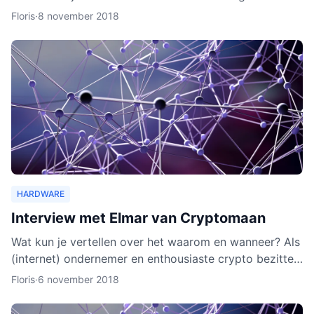
wallet gaat verschillende cryptocurrencies en token
Floris
·
8 november 2018
ond
HARDWARE
Interview met Elmar van Cryptomaan
Wat kun je vertellen over het waarom en wanneer? Als
(internet) ondernemer en enthousiaste crypto bezitter
was het een logische keuze om de webshop te
Floris
·
6 november 2018
beginnen.