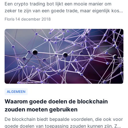
Een crypto trading bot lijkt een mooie manier om
zeker te zijn van een goede trade, maar eigenlijk kost
het instellen van een bot nog aardig wat tijd en
Floris
·
14 december 2018
moeite.
ALGEMEEN
Waarom goede doelen de blockchain
zouden moeten gebruiken
De blockchain biedt bepaalde voordelen, die ook voor
goede doelen van toepassing zouden kunnen zijn. Zo