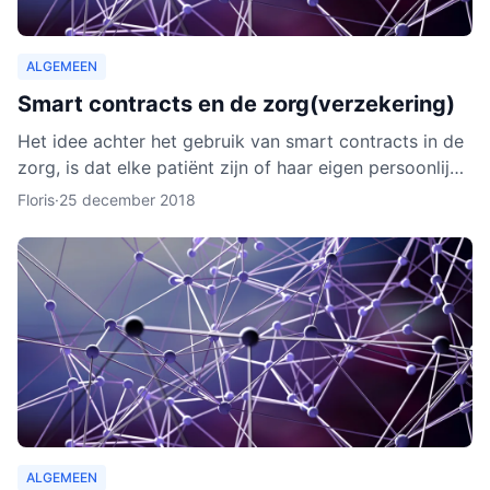
ALGEMEEN
Smart contracts en de zorg(verzekering)
Het idee achter het gebruik van smart contracts in de
zorg, is dat elke patiënt zijn of haar eigen persoonlijke
data vanaf ieder online apparaat kan inzien en b
Floris
·
25 december 2018
ALGEMEEN