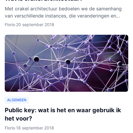
Met orakel architectuur bedoelen we de samenhang
van verschillende instances, die veranderingen en
activiteiten in het netwerk noteren. Een orakel is erg
Floris
·
20 september 2018
belang
ALGEMEEN
Public key: wat is het en waar gebruik ik
het voor?
Floris
·
18 september 2018