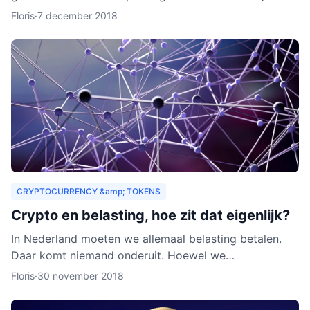
zouden organisaties ook een heel nieuw publiek
Floris
·
7 december 2018
kunnen aa
CRYPTOCURRENCY &amp; TOKENS
Crypto en belasting, hoe zit dat eigenlijk?
In Nederland moeten we allemaal belasting betalen.
Daar komt niemand onderuit. Hoewel we
cryptocurrency vaak zien als virtueel geld, is het toch
Floris
·
30 november 2018
van waarde. Als