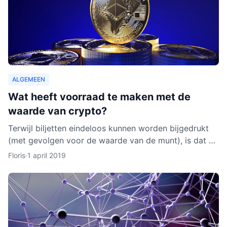
ALGEMEEN
Wat heeft voorraad te maken met de
waarde van crypto?
Terwijl biljetten eindeloos kunnen worden bijgedrukt
(met gevolgen voor de waarde van de munt), is dat bij
cryptocurrencies anders. Hoe werkt dit nu eigenlijk p
Floris
·
1 april 2019