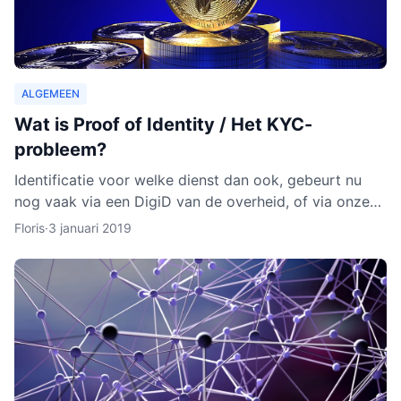
ALGEMEEN
Wat is Proof of Identity / Het KYC-
probleem?
Identificatie voor welke dienst dan ook, gebeurt nu
nog vaak via een DigiD van de overheid, of via onze
identiteitskaart. In sommige gevallen moeten we zelfs
Floris
·
3 januari 2019
ge