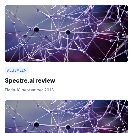
ALGEMEEN
Spectre.ai review
Floris
·
18 september 2018