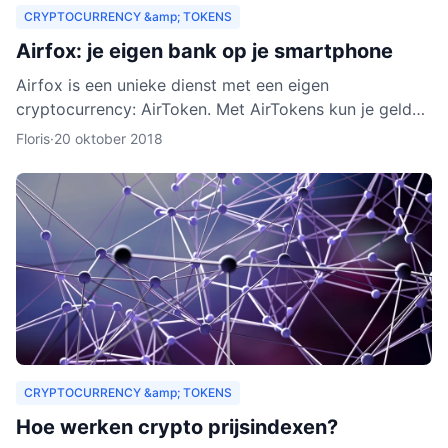
CRYPTOCURRENCY &amp; TOKENS
Airfox: je eigen bank op je smartphone
Airfox is een unieke dienst met een eigen
cryptocurrency: AirToken. Met AirTokens kun je geld
aan elkaar uitlenen, zonder tussenkomst van een bank.
Floris
·
20 oktober 2018
Dankzij de e
CRYPTOCURRENCY &amp; TOKENS
Hoe werken crypto prijsindexen?