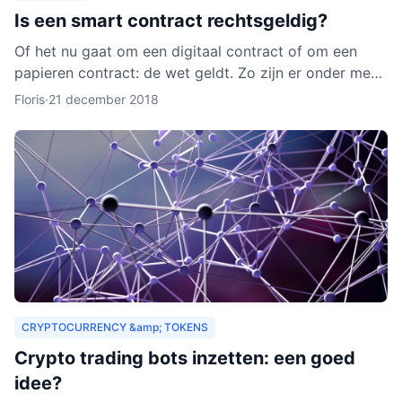
Is een smart contract rechtsgeldig?
Of het nu gaat om een digitaal contract of om een
papieren contract: de wet geldt. Zo zijn er onder meer
regels over de privacy van de deelnemers aan het
Floris
·
21 december 2018
contra
CRYPTOCURRENCY &amp; TOKENS
Crypto trading bots inzetten: een goed
idee?