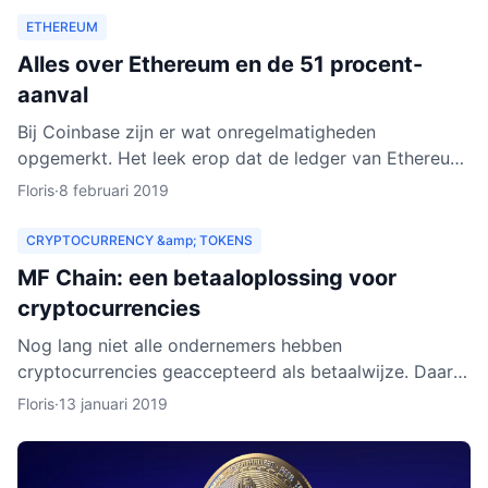
ETHEREUM
Alles over Ethereum en de 51 procent-
aanval
Bij Coinbase zijn er wat onregelmatigheden
opgemerkt. Het leek erop dat de ledger van Ethereum
Classic werd herschreven. Dat zou betekenen dat
Floris
·
8 februari 2019
personen met kwad
CRYPTOCURRENCY &amp; TOKENS
MF Chain: een betaaloplossing voor
cryptocurrencies
Nog lang niet alle ondernemers hebben
cryptocurrencies geaccepteerd als betaalwijze. Daar
wil MF Chain een verandering in maken. Het bedrijf wil
Floris
·
13 januari 2019
onder meer ontw