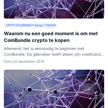
CRYPTOCURRENCY &amp; TOKENS
Waarom nu een goed moment is om met
CoinBundle crypto te kopen
Allereerst: het is eenvoudig te beginnen met
CoinBundle. De gebruiker hoeft alleen zijn creditcard
te gebruiken of bankinformatie op te geven, een paar
Floris
·
24 september 2018
vragen t