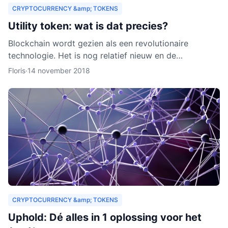
CRYPTOCURRENCY &amp; TOKENS
Utility token: wat is dat precies?
Blockchain wordt gezien als een revolutionaire
technologie. Het is nog relatief nieuw en de
verwachting is dat het zich de komende jaren verder
Floris
·
14 november 2018
zal ontwikkelen.
CRYPTOCURRENCY &amp; TOKENS
Uphold: Dé alles in 1 oplossing voor het