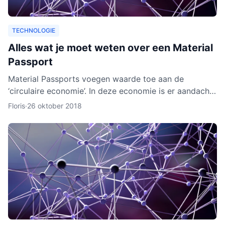
TECHNOLOGIE
Alles wat je moet weten over een Material
Passport
Material Passports voegen waarde toe aan de
‘circulaire economie’. In deze economie is er aandacht
voor het hergebruik van materialen. We gaan dan
Floris
·
26 oktober 2018
milieuvriende