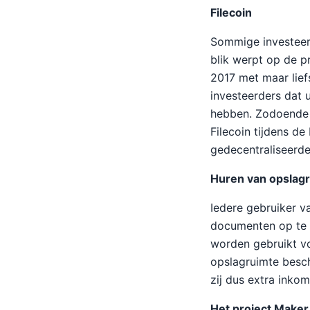
Filecoin
Sommige investeerd
blik werpt op de p
2017 met maar lief
investeerders dat u
hebben. Zodoende i
Filecoin tijdens de
gedecentraliseerd
Huren van opslagr
Iedere gebruiker v
documenten op te s
worden gebruikt vo
opslagruimte beschi
zij dus extra inkom
Het project Maker