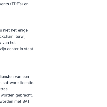
vents (TDE’s) en
s niet het enige
kchain, terwijl
k van het
zijn echter in staat
diensten van een
 software-licentie.
traal
t worden gebracht.
d worden met BAT.