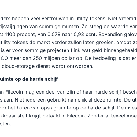
ers hebben veel vertrouwen in utility tokens. Niet vreemd
rijsstijgingen van sommige munten. Zo steeg de waarde van
st 1100 procent, van 0,078 naar 0,93 cent. Bovendien gel
tility tokens de markt verder zullen laten groeien, omdat z
s er voor sommige projecten flink wat geld binnengehaald
 ICO meer dan 250 miljoen dollar op. De bedoeling is dat er
e cloud-storage dienst wordt ontworpen.
uimte op de harde schijf
an Filecoin mag een deel van zijn of haar harde schijf besch
laan. Niet iedereen gebruikt namelijk al deze ruimte. De ut
or het huren van opslagruimte op de harde schijf. De inves
kbaar stelt krijgt betaald in Filecoin. Zonder al teveel moei
sten.