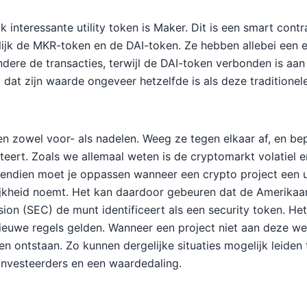
 interessante utility token is Maker. Dit is een smart cont
jk de MKR-token en de DAI-token. Ze hebben allebei een e
dere de transacties, terwijl de DAI-token verbonden is aa
t dat zijn waarde ongeveer hetzelfde is als deze traditionele
den zowel voor- als nadelen. Weeg ze tegen elkaar af, en b
teert. Zoals we allemaal weten is de cryptomarkt volatiel en
ndien moet je oppassen wanneer een crypto project een ut
jkheid noemt. Het kan daardoor gebeuren dat de Amerikaan
n (SEC) de munt identificeert als een security token. Het 
i nieuwe regels gelden. Wanneer een project niet aan deze w
n ontstaan. Zo kunnen dergelijke situaties mogelijk leiden
investeerders en een waardedaling.