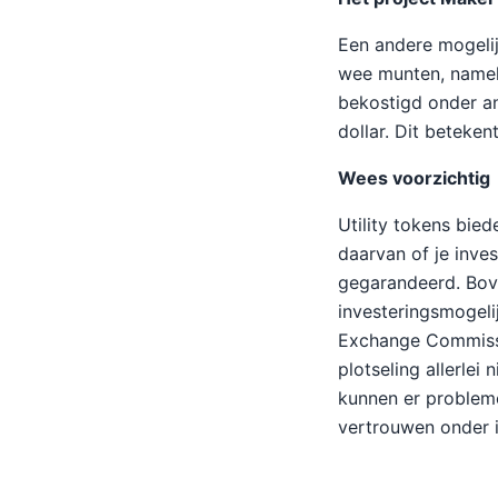
Een andere mogelijk
wee munten, nameli
bekostigd onder an
dollar. Dit beteken
Wees voorzichtig
Utility tokens bie
daarvan of je inves
gegarandeerd. Bove
investeringsmogeli
Exchange Commissio
plotseling allerle
kunnen er probleme
vertrouwen onder 