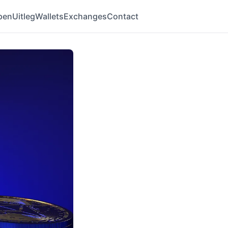
pen
Uitleg
Wallets
Exchanges
Contact