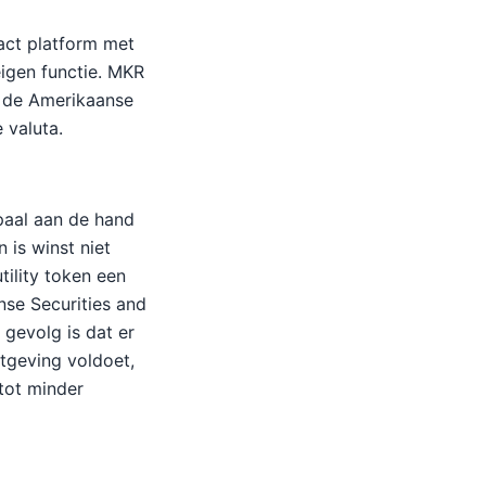
ract platform met
igen functie. MKR
n de Amerikaanse
 valuta.
epaal aan de hand
 is winst niet
ility token een
se Securities and
gevolg is dat er
etgeving voldoet,
 tot minder