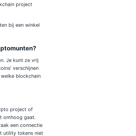
kchain project
ten bij een winkel
cryptomunten?
. Je kunt ze vrij
coins’ verschijnen
p welke blockchain
ypto project of
nt omhoog gaat.
vaak een connectie
 utility tokens niet