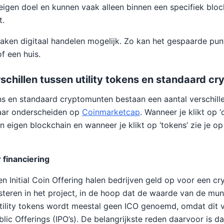
igen doel en kunnen vaak alleen binnen een specifiek bloc
t.
maken digitaal handelen mogelijk. Zo kan het gespaarde pun
f een huis.
rschillen tussen utility tokens en standaard 
ns en standaard cryptomunten bestaan een aantal verschillen
aar onderscheiden op
Coinmarketcap
. Wanneer je klikt op ‘
n eigen blockchain en wanneer je klikt op ‘tokens’ zie je o
financiering
n Initial Coin Offering halen bedrijven geld op voor een cr
teren in het project, in de hoop dat de waarde van de mu
tility tokens wordt meestal geen ICO genoemd, omdat dit 
blic Offerings (IPO’s). De belangrijkste reden daarvoor is dat