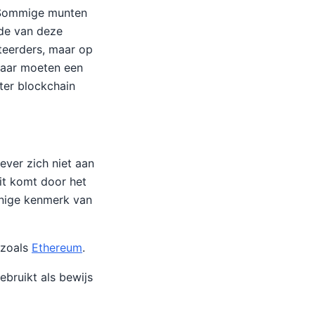
. Sommige munten
rde van deze
steerders, maar op
 maar moeten een
ter blockchain
ever zich niet aan
it komt door het
 enige kenmerk van
 zoals
Ethereum
.
bruikt als bewijs