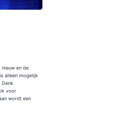
f nieuw en de
s alleen mogelijk
. Denk
ook voor
taan wordt een