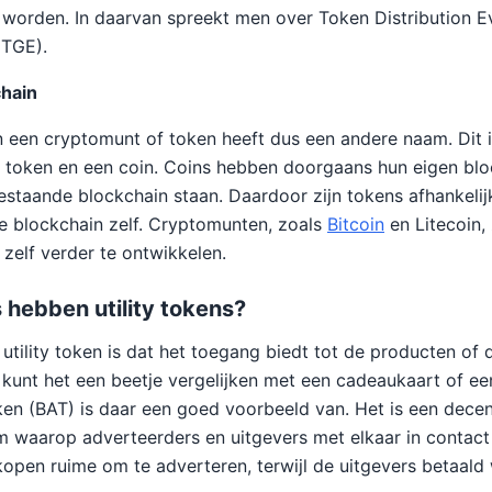
g worden. In daarvan spreekt men over Token Distribution E
(TGE).
chain
n een cryptomunt of token heeft dus een andere naam. Dit i
n token en een coin. Coins hebben doorgaans hun eigen bloc
estaande blockchain staan. Daardoor zijn tokens afhankelij
e blockchain zelf. Cryptomunten, zoals
Bitcoin
en Litecoin, 
zelf verder te ontwikkelen.
 hebben utility tokens?
 utility token is dat het toegang biedt tot de producten of 
 kunt het een beetje vergelijken met een cadeaukaart of een
ken (BAT) is daar een goed voorbeeld van. Het is een decen
m waarop adverteerders en uitgevers met elkaar in contac
open ruime om te adverteren, terwijl de uitgevers betaal