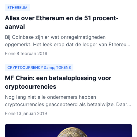
ETHEREUM
Alles over Ethereum en de 51 procent-
aanval
Bij Coinbase zijn er wat onregelmatigheden
opgemerkt. Het leek erop dat de ledger van Ethereum
Classic werd herschreven. Dat zou betekenen dat
Floris
·
8 februari 2019
personen met kwad
CRYPTOCURRENCY &amp; TOKENS
MF Chain: een betaaloplossing voor
cryptocurrencies
Nog lang niet alle ondernemers hebben
cryptocurrencies geaccepteerd als betaalwijze. Daar
wil MF Chain een verandering in maken. Het bedrijf wil
Floris
·
13 januari 2019
onder meer ontw