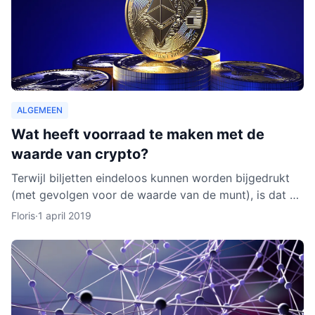
ALGEMEEN
Wat heeft voorraad te maken met de
waarde van crypto?
Terwijl biljetten eindeloos kunnen worden bijgedrukt
(met gevolgen voor de waarde van de munt), is dat bij
cryptocurrencies anders. Hoe werkt dit nu eigenlijk p
Floris
·
1 april 2019