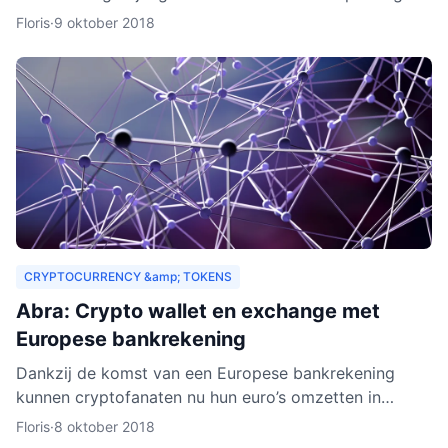
drempels aan. Er gelden bijvoorbeeld strenge regels,
Floris
·
9 oktober 2018
Zeus E
CRYPTOCURRENCY &amp; TOKENS
Abra: Crypto wallet en exchange met
Europese bankrekening
Dankzij de komst van een Europese bankrekening
kunnen cryptofanaten nu hun euro’s omzetten in
cryptogeld. Hiervoor hoeft alleen geld gestort te
Floris
·
8 oktober 2018
worden naar een