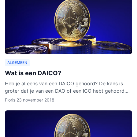
ALGEMEEN
Wat is een DAICO?
Heb je al eens van een DAICO gehoord? De kans is
groter dat je van een DAO of een ICO hebt gehoord.
Hoewel het concept van DAICO nog nooit is ingezet,
Floris
·
23 november 2018
zijn er w