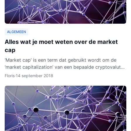
ALGEMEEN
Alles wat je moet weten over de market
cap
‘Market cap’ is een term dat gebruikt wordt om de
‘market capitalization’ van een bepaalde cryptovaluta
uit te drukken. Aan de hand van berekeningen van de
Floris
·
14 september 2018
zoge