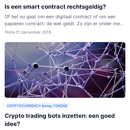
Is een smart contract rechtsgeldig?
Of het nu gaat om een digitaal contract of om een
papieren contract: de wet geldt. Zo zijn er onder meer
regels over de privacy van de deelnemers aan het
Floris
·
21 december 2018
contra
CRYPTOCURRENCY &amp; TOKENS
Crypto trading bots inzetten: een goed
idee?