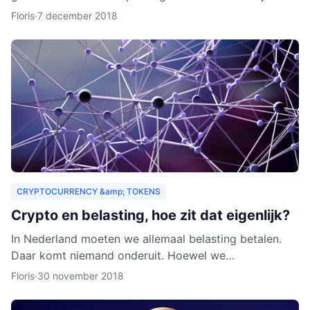
zouden organisaties ook een heel nieuw publiek
Floris
·
7 december 2018
kunnen aa
CRYPTOCURRENCY &amp; TOKENS
Crypto en belasting, hoe zit dat eigenlijk?
In Nederland moeten we allemaal belasting betalen.
Daar komt niemand onderuit. Hoewel we
cryptocurrency vaak zien als virtueel geld, is het toch
Floris
·
30 november 2018
van waarde. Als