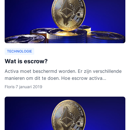
TECHNOLOGIE
Wat is escrow?
Activa moet beschermd worden. Er zijn verschillende
manieren om dit te doen. Hoe escrow activa
beschermt, leggen we uit in dit artikel. Ook leggen we
Floris
·
7 januari 2019
uit waarom