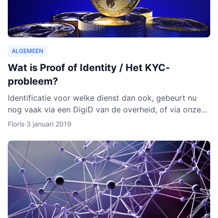
ALGEMEEN
Wat is Proof of Identity / Het KYC-
probleem?
Identificatie voor welke dienst dan ook, gebeurt nu
nog vaak via een DigiD van de overheid, of via onze
identiteitskaart. In sommige gevallen moeten we zelfs
Floris
·
3 januari 2019
ge