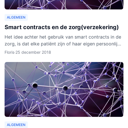
ALGEMEEN
Smart contracts en de zorg(verzekering)
Het idee achter het gebruik van smart contracts in de
zorg, is dat elke patiënt zijn of haar eigen persoonlijke
data vanaf ieder online apparaat kan inzien en b
Floris
·
25 december 2018
ALGEMEEN