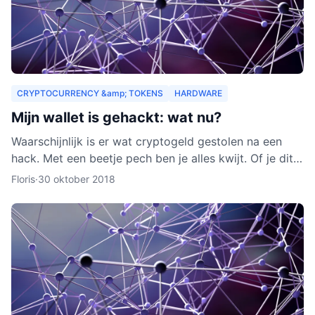
CRYPTOCURRENCY &amp; TOKENS
HARDWARE
Mijn wallet is gehackt: wat nu?
Waarschijnlijk is er wat cryptogeld gestolen na een
hack. Met een beetje pech ben je alles kwijt. Of je dit
nog terug kunt krijgen, leggen we je uit in dit arti
Floris
·
30 oktober 2018