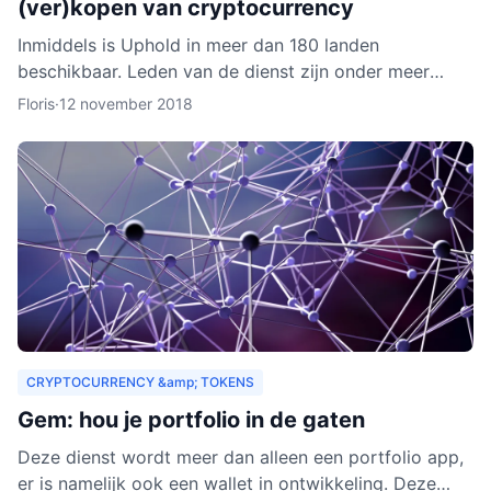
(ver)kopen van cryptocurrency
Inmiddels is Uphold in meer dan 180 landen
beschikbaar. Leden van de dienst zijn onder meer
bedrijven, ontwikkelaars, particulieren, ngo’s en non-
Floris
·
12 november 2018
profitorganisa
CRYPTOCURRENCY &amp; TOKENS
Gem: hou je portfolio in de gaten
Deze dienst wordt meer dan alleen een portfolio app,
er is namelijk ook een wallet in ontwikkeling. Deze