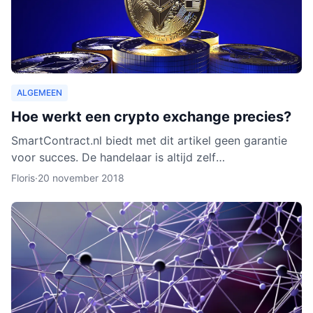
ALGEMEEN
Hoe werkt een crypto exchange precies?
SmartContract.nl biedt met dit artikel geen garantie
voor succes. De handelaar is altijd zelf
verantwoordelijk voor zijn of haar munten. Het is
Floris
·
20 november 2018
slechts een obse