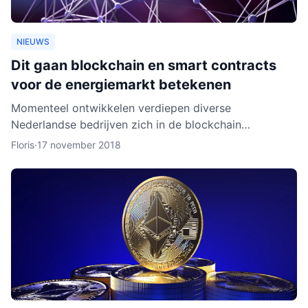
NIEUWS
Dit gaan blockchain en smart contracts
voor de energiemarkt betekenen
Momenteel ontwikkelen verdiepen diverse
Nederlandse bedrijven zich in de blockchain
technologie. Enkele daarvan, zoals BlockLab uit
Floris
·
17 november 2018
Rotterdam, testen de toepass