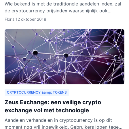
Wie bekend is met de traditionele aandelen index, zal
de cryptocurrency prijsindex waarschijnlijk ook
interessant vinden. In dit artikel behandelen we hoe
Floris
·
12 oktober 2018
een c
CRYPTOCURRENCY &amp; TOKENS
Zeus Exchange: een veilige crypto
exchange vol met technologie
Aandelen verhandelen in cryptocurrency is op dit
moment nog vrij ingewikkeld. Gebruikers lopen tegen