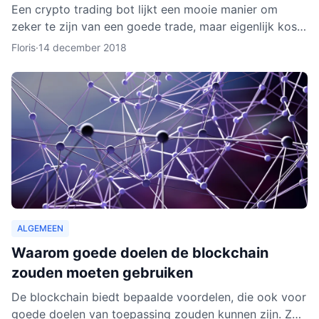
Een crypto trading bot lijkt een mooie manier om
zeker te zijn van een goede trade, maar eigenlijk kost
het instellen van een bot nog aardig wat tijd en
Floris
·
14 december 2018
moeite.
ALGEMEEN
Waarom goede doelen de blockchain
zouden moeten gebruiken
De blockchain biedt bepaalde voordelen, die ook voor
goede doelen van toepassing zouden kunnen zijn. Zo