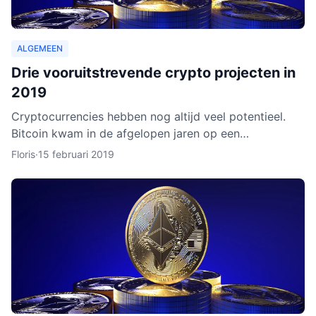
ALGEMEEN
Drie vooruitstrevende crypto projecten in
2019
Cryptocurrencies hebben nog altijd veel potentieel.
Bitcoin kwam in de afgelopen jaren op een
hoogtepunt te staan en Ethereum volgde in rap
Floris
·
15 februari 2019
tempo. Het lijkt ero