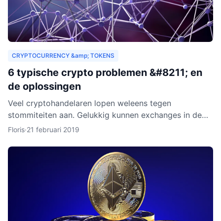
CRYPTOCURRENCY &amp; TOKENS
6 typische crypto problemen &#8211; en
de oplossingen
Veel cryptohandelaren lopen weleens tegen
stommiteiten aan. Gelukkig kunnen exchanges in de
meeste gevallen helpen. Helaas zijn er ook gevallen
Floris
·
21 februari 2019
waarin fouten je