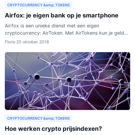
CRYPTOCURRENCY &amp; TOKENS
Airfox: je eigen bank op je smartphone
Airfox is een unieke dienst met een eigen
cryptocurrency: AirToken. Met AirTokens kun je geld
aan elkaar uitlenen, zonder tussenkomst van een bank.
Floris
·
20 oktober 2018
Dankzij de e
CRYPTOCURRENCY &amp; TOKENS
Hoe werken crypto prijsindexen?