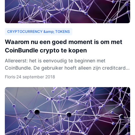
CRYPTOCURRENCY &amp; TOKENS
Waarom nu een goed moment is om met
CoinBundle crypto te kopen
Allereerst: het is eenvoudig te beginnen met
CoinBundle. De gebruiker hoeft alleen zijn creditcard
te gebruiken of bankinformatie op te geven, een paar
Floris
·
24 september 2018
vragen t