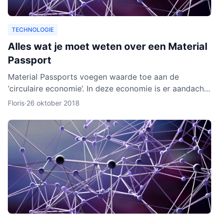
TECHNOLOGIE
Alles wat je moet weten over een Material
Passport
Material Passports voegen waarde toe aan de
‘circulaire economie’. In deze economie is er aandacht
voor het hergebruik van materialen. We gaan dan
Floris
·
26 oktober 2018
milieuvriende