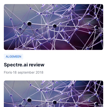
ALGEMEEN
Spectre.ai review
Floris
·
18 september 2018