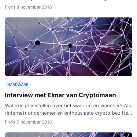
wallet gaat verschillende cryptocurrencies en token
Floris
·
8 november 2018
ond
HARDWARE
Interview met Elmar van Cryptomaan
Wat kun je vertellen over het waarom en wanneer? Als
(internet) ondernemer en enthousiaste crypto bezitter
was het een logische keuze om de webshop te
Floris
·
6 november 2018
beginnen.