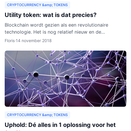
CRYPTOCURRENCY &amp; TOKENS
Utility token: wat is dat precies?
Blockchain wordt gezien als een revolutionaire
technologie. Het is nog relatief nieuw en de
verwachting is dat het zich de komende jaren verder
Floris
·
14 november 2018
zal ontwikkelen.
CRYPTOCURRENCY &amp; TOKENS
Uphold: Dé alles in 1 oplossing voor het