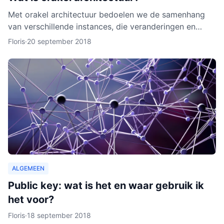
Met orakel architectuur bedoelen we de samenhang
van verschillende instances, die veranderingen en
activiteiten in het netwerk noteren. Een orakel is erg
Floris
·
20 september 2018
belang
ALGEMEEN
Public key: wat is het en waar gebruik ik
het voor?
Floris
·
18 september 2018