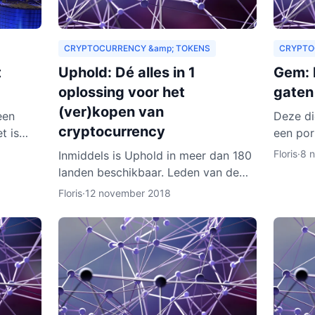
CRYPTOCURRENCY &amp; TOKENS
CRYPTO
t
Uphold: Dé alles in 1
Gem: h
oplossing voor het
gaten
(ver)kopen van
een
Deze di
cryptocurrency
t is
een por
wachting
een wal
Floris
·
8 
Inmiddels is Uphold in meer dan 180
aren
wallet 
landen beschikbaar. Leden van de
cryptoc
dienst zijn onder meer bedrijven,
Floris
·
12 november 2018
ontwikkelaars, particulieren, ngo’s en
non-profitorganisa