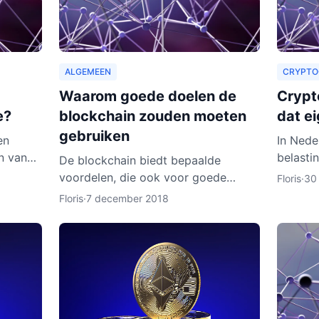
ALGEMEEN
CRYPTO
Waarom goede doelen de
Crypto
e?
blockchain zouden moeten
dat ei
gebruiken
en
In Nede
n van
belasti
De blockchain biedt bepaalde
jk kost
niemand
voordelen, die ook voor goede
Floris
·
30
 aardig
cryptoc
doelen van toepassing zouden
Floris
·
7 december 2018
geld, i
kunnen zijn. Zo zouden organisaties
ook een heel nieuw publiek kunnen
aa