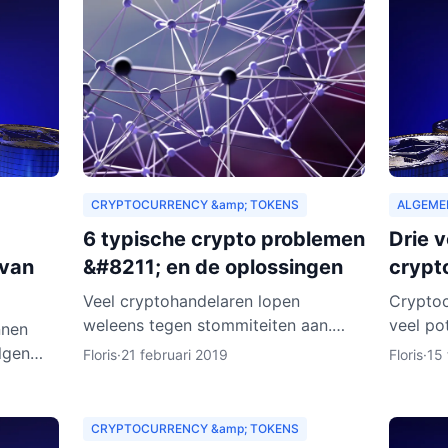
CRYPTOCURRENCY &amp; TOKENS
ALGEME
6 typische crypto problemen
Drie 
 van
&#8211; en de oplossingen
crypt
Veel cryptohandelaren lopen
Cryptoc
weleens tegen stommiteiten aan.
veel po
nnen
Gelukkig kunnen exchanges in de
afgelop
lgen
Floris
·
21 februari 2019
Floris
·
15 
meeste gevallen helpen. Helaas zijn
te staa
 is dat
er ook gevallen waarin fouten je
tempo. 
Hoe
CRYPTOCURRENCY &amp; TOKENS