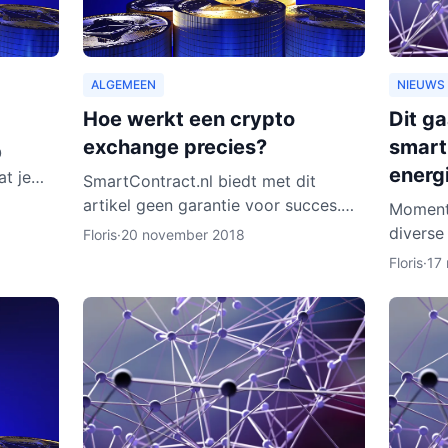
ALGEMEEN
NIEUWS
Hoe werkt een crypto
Dit g
exchange precies?
smart
O
energ
at je
SmartContract.nl biedt met dit
artikel geen garantie voor succes.
Moment
t van
De handelaar is altijd zelf
diverse
Floris
·
20 november 2018
ijn er w
verantwoordelijk voor zijn of haar
in de b
Floris
·
17
munten. Het is slechts een obse
daarvan
Rotterd