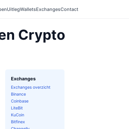
pen
Uitleg
Wallets
Exchanges
Contact
 en Crypto
Exchanges
Exchanges overzicht
Binance
Coinbase
LiteBit
KuCoin
Bitfinex
Changelly