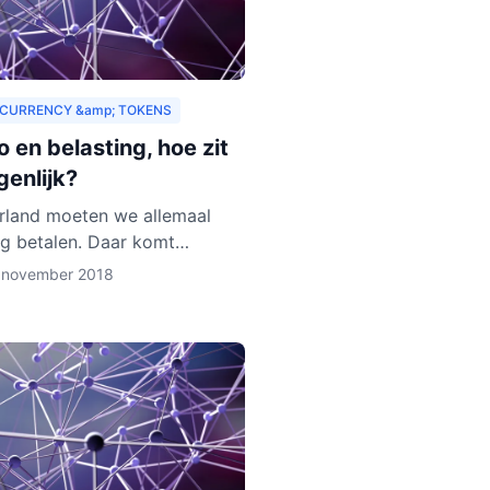
CURRENCY &amp; TOKENS
 en belasting, hoe zit
genlijk?
rland moeten we allemaal
ng betalen. Daar komt
 onderuit. Hoewel we
 november 2018
urrency vaak zien als virtueel
s het toch van waarde. Als