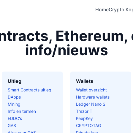
Home
Crypto Ko
tracts, Ethereum,
info/nieuws
Uitleg
Wallets
Smart Contracts uitleg
Wallet overzicht
DApps
Hardware wallets
Mining
Ledger Nano S
Info en termen
Trezor T
EDDC's
KeepKey
GAS
CRYPTOTAG
Alles over GAS
Private key