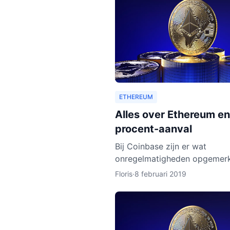
ETHEREUM
Alles over Ethereum en
procent-aanval
Bij Coinbase zijn er wat
onregelmatigheden opgemerk
leek erop dat de ledger van
Floris
·
8 februari 2019
Ethereum Classic werd hersc
Dat zou betekenen dat pers
met kwad