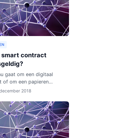
EN
n smart contract
sgeldig?
nu gaat om een digitaal
t of om een papieren
: de wet geldt. Zo zijn er
 december 2018
eer regels over de privacy
deelnemers aan het contra