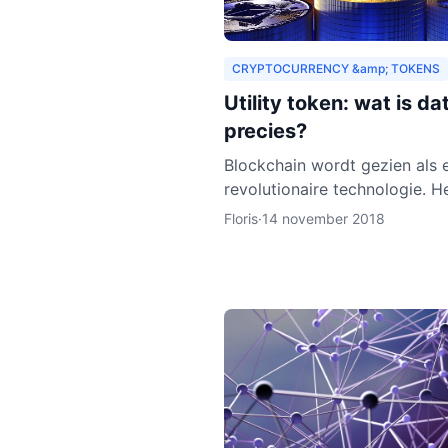
CRYPTOCURRENCY &amp; TOKENS
Utility token: wat is da
precies?
Blockchain wordt gezien als 
revolutionaire technologie. He
nog relatief nieuw en de ver
Floris
·
14 november 2018
is dat het zich de komende j
verder zal ontwikkelen.