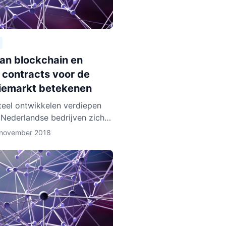
aan blockchain en
 contracts voor de
iemarkt betekenen
eel ontwikkelen verdiepen
 Nederlandse bedrijven zich
lockchain technologie. Enkele
 november 2018
, zoals BlockLab uit
am, testen de toepass