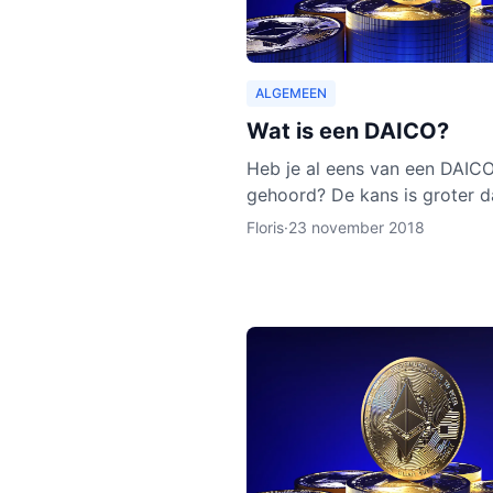
ALGEMEEN
Wat is een DAICO?
Heb je al eens van een DAIC
gehoord? De kans is groter d
van een DAO of een ICO hebt
Floris
·
23 november 2018
gehoord. Hoewel het concep
DAICO nog nooit is ingezet, z