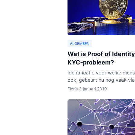
ALGEMEEN
Wat is Proof of Identity
KYC-probleem?
Identificatie voor welke dien
ook, gebeurt nu nog vaak via
DigiD van de overheid, of vi
Floris
·
3 januari 2019
identiteitskaart. In sommige 
moeten we zelfs ge