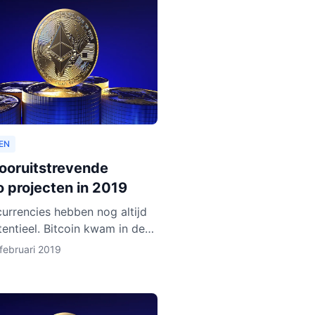
EN
vooruitstrevende
o projecten in 2019
urrencies hebben nog altijd
tentieel. Bitcoin kwam in de
en jaren op een hoogtepunt
februari 2019
n en Ethereum volgde in rap
Het lijkt ero