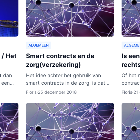
ALGEMEEN
ALGEME
 / Het
Smart contracts en de
Is ee
zorg(verzekering)
recht
st dan
Het idee achter het gebruik van
Of het 
 een
smart contracts in de zorg, is dat
contrac
a onze
elke patiënt zijn of haar eigen
contract
Floris
·
25 december 2018
Floris
·
21
gevallen
persoonlijke data vanaf ieder online
onder m
apparaat kan inzien en b
van de 