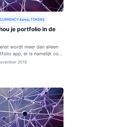
CURRENCY &amp; TOKENS
ou je portfolio in de
enst wordt meer dan alleen
tfolio app, er is namelijk ook
let in ontwikkeling. Deze
november 2018
gaat verschillende
urrencies en token ond