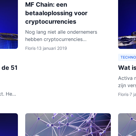
MF Chain: een
betaaloplossing voor
cryptocurrencies
Nog lang niet alle ondernemers
hebben cryptocurrencies
geaccepteerd als betaalwijze. Daar
Floris
·
13 januari 2019
wil MF Chain een verandering in
TECHNO
maken. Het bedrijf wil onder meer
 de 51
Wat i
ontw
Activa 
zijn ve
doen. H
t. Het
Floris
·
7 j
leggen w
leggen
hreven.
onen