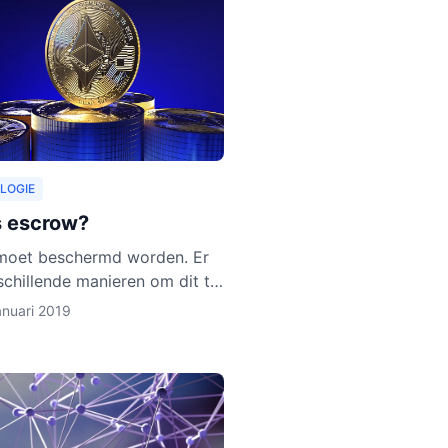
LOGIE
s escrow?
moet beschermd worden. Er
rschillende manieren om dit te
oe escrow activa beschermt,
anuari 2019
e uit in dit artikel. Ook
 we uit waarom