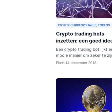
CRYPTOCURRENCY &amp; TOKENS
Crypto trading bots
inzetten: een goed ide
Een crypto trading bot lijkt e
mooie manier om zeker te zij
een goede trade, maar eigenli
Floris
·
14 december 2018
het instellen van een bot nog
wat tijd en moeite.