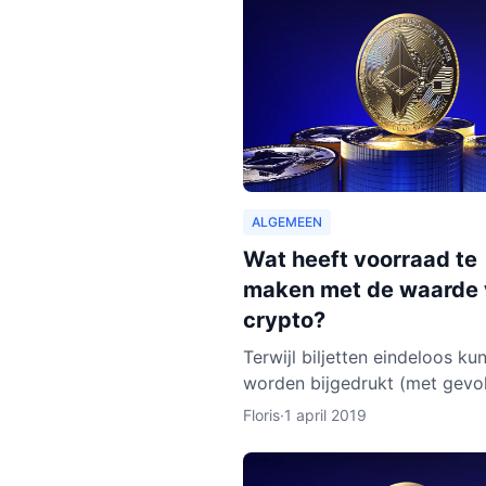
ALGEMEEN
Wat heeft voorraad te
maken met de waarde
crypto?
Terwijl biljetten eindeloos ku
worden bijgedrukt (met gevo
voor de waarde van de munt),
Floris
·
1 april 2019
bij cryptocurrencies anders. 
werkt dit nu eigenlijk p