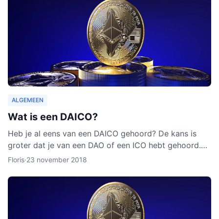
ALGEMEEN
Wat is een DAICO?
Heb je al eens van een DAICO gehoord? De kans is
groter dat je van een DAO of een ICO hebt gehoord.
Hoewel het concept van DAICO nog nooit is ingezet,
Floris
·
23 november 2018
zijn er w