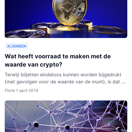
ALGEMEEN
Wat heeft voorraad te maken met de
waarde van crypto?
Terwijl biljetten eindeloos kunnen worden bijgedrukt
(met gevolgen voor de waarde van de munt), is dat bij
cryptocurrencies anders. Hoe werkt dit nu eigenlijk p
Floris
·
1 april 2019