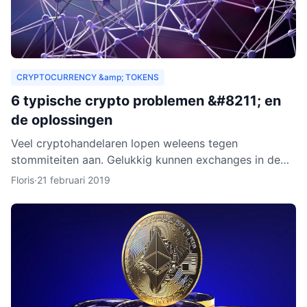
CRYPTOCURRENCY &amp; TOKENS
6 typische crypto problemen &#8211; en
de oplossingen
Veel cryptohandelaren lopen weleens tegen
stommiteiten aan. Gelukkig kunnen exchanges in de
meeste gevallen helpen. Helaas zijn er ook gevallen
Floris
·
21 februari 2019
waarin fouten je