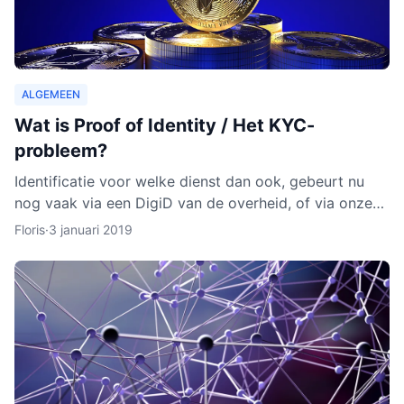
ALGEMEEN
Wat is Proof of Identity / Het KYC-
probleem?
Identificatie voor welke dienst dan ook, gebeurt nu
nog vaak via een DigiD van de overheid, of via onze
identiteitskaart. In sommige gevallen moeten we zelfs
Floris
·
3 januari 2019
ge