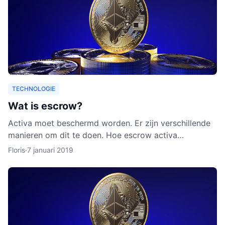
TECHNOLOGIE
Wat is escrow?
Activa moet beschermd worden. Er zijn verschillende
manieren om dit te doen. Hoe escrow activa
beschermt, leggen we uit in dit artikel. Ook leggen we
Floris
·
7 januari 2019
uit waarom