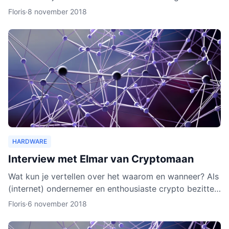
wallet gaat verschillende cryptocurrencies en token
Floris
·
8 november 2018
ond
HARDWARE
Interview met Elmar van Cryptomaan
Wat kun je vertellen over het waarom en wanneer? Als
(internet) ondernemer en enthousiaste crypto bezitter
was het een logische keuze om de webshop te
Floris
·
6 november 2018
beginnen.