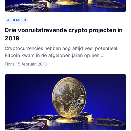
ALGEMEEN
Drie vooruitstrevende crypto projecten in
2019
Cryptocurrencies hebben nog altijd veel potentieel.
Bitcoin kwam in de afgelopen jaren op een
hoogtepunt te staan en Ethereum volgde in rap
Floris
·
15 februari 2019
tempo. Het lijkt ero