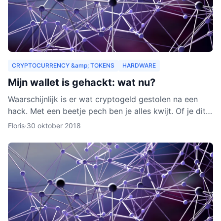
CRYPTOCURRENCY &amp; TOKENS
HARDWARE
Mijn wallet is gehackt: wat nu?
Waarschijnlijk is er wat cryptogeld gestolen na een
hack. Met een beetje pech ben je alles kwijt. Of je dit
nog terug kunt krijgen, leggen we je uit in dit arti
Floris
·
30 oktober 2018