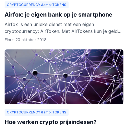
CRYPTOCURRENCY &amp; TOKENS
Airfox: je eigen bank op je smartphone
Airfox is een unieke dienst met een eigen
cryptocurrency: AirToken. Met AirTokens kun je geld
aan elkaar uitlenen, zonder tussenkomst van een bank.
Floris
·
20 oktober 2018
Dankzij de e
CRYPTOCURRENCY &amp; TOKENS
Hoe werken crypto prijsindexen?