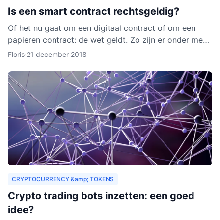
Is een smart contract rechtsgeldig?
Of het nu gaat om een digitaal contract of om een
papieren contract: de wet geldt. Zo zijn er onder meer
regels over de privacy van de deelnemers aan het
Floris
·
21 december 2018
contra
CRYPTOCURRENCY &amp; TOKENS
Crypto trading bots inzetten: een goed
idee?