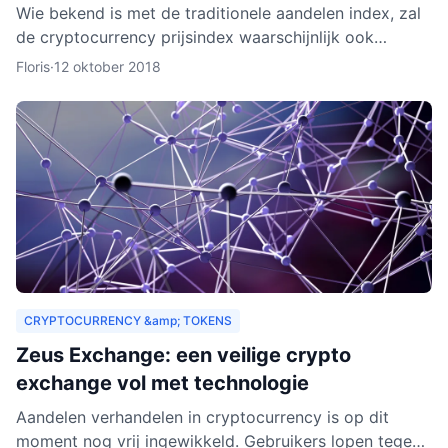
Wie bekend is met de traditionele aandelen index, zal
de cryptocurrency prijsindex waarschijnlijk ook
interessant vinden. In dit artikel behandelen we hoe
Floris
·
12 oktober 2018
een c
CRYPTOCURRENCY &amp; TOKENS
Zeus Exchange: een veilige crypto
exchange vol met technologie
Aandelen verhandelen in cryptocurrency is op dit
moment nog vrij ingewikkeld. Gebruikers lopen tegen