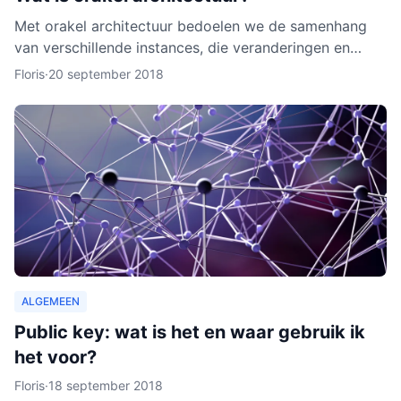
Met orakel architectuur bedoelen we de samenhang
van verschillende instances, die veranderingen en
activiteiten in het netwerk noteren. Een orakel is erg
Floris
·
20 september 2018
belang
ALGEMEEN
Public key: wat is het en waar gebruik ik
het voor?
Floris
·
18 september 2018