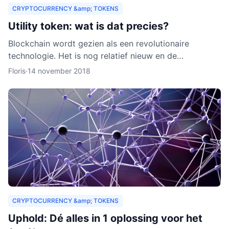
CRYPTOCURRENCY &amp; TOKENS
Utility token: wat is dat precies?
Blockchain wordt gezien als een revolutionaire
technologie. Het is nog relatief nieuw en de
verwachting is dat het zich de komende jaren verder
Floris
·
14 november 2018
zal ontwikkelen.
CRYPTOCURRENCY &amp; TOKENS
Uphold: Dé alles in 1 oplossing voor het