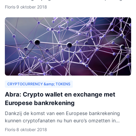
drempels aan. Er gelden bijvoorbeeld strenge regels,
Floris
·
9 oktober 2018
Zeus E
CRYPTOCURRENCY &amp; TOKENS
Abra: Crypto wallet en exchange met
Europese bankrekening
Dankzij de komst van een Europese bankrekening
kunnen cryptofanaten nu hun euro’s omzetten in
cryptogeld. Hiervoor hoeft alleen geld gestort te
Floris
·
8 oktober 2018
worden naar een