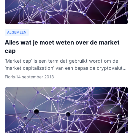
ALGEMEEN
Alles wat je moet weten over de market
cap
‘Market cap’ is een term dat gebruikt wordt om de
‘market capitalization’ van een bepaalde cryptovaluta
uit te drukken. Aan de hand van berekeningen van de
Floris
·
14 september 2018
zoge