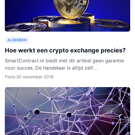
ALGEMEEN
Hoe werkt een crypto exchange precies?
SmartContract.nl biedt met dit artikel geen garantie
voor succes. De handelaar is altijd zelf
verantwoordelijk voor zijn of haar munten. Het is
Floris
·
20 november 2018
slechts een obse