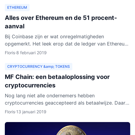
ETHEREUM
Alles over Ethereum en de 51 procent-
aanval
Bij Coinbase zijn er wat onregelmatigheden
opgemerkt. Het leek erop dat de ledger van Ethereum
Classic werd herschreven. Dat zou betekenen dat
Floris
·
8 februari 2019
personen met kwad
CRYPTOCURRENCY &amp; TOKENS
MF Chain: een betaaloplossing voor
cryptocurrencies
Nog lang niet alle ondernemers hebben
cryptocurrencies geaccepteerd als betaalwijze. Daar
wil MF Chain een verandering in maken. Het bedrijf wil
Floris
·
13 januari 2019
onder meer ontw