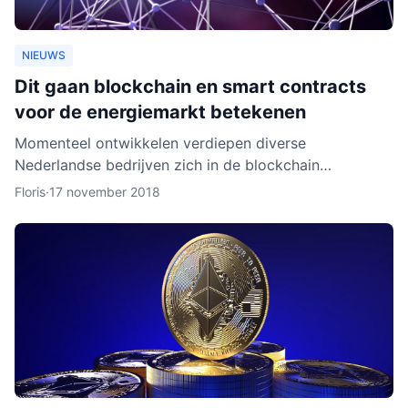
NIEUWS
Dit gaan blockchain en smart contracts
voor de energiemarkt betekenen
Momenteel ontwikkelen verdiepen diverse
Nederlandse bedrijven zich in de blockchain
technologie. Enkele daarvan, zoals BlockLab uit
Floris
·
17 november 2018
Rotterdam, testen de toepass