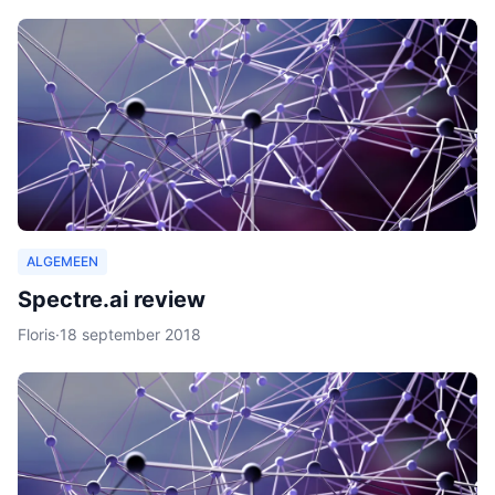
ALGEMEEN
Spectre.ai review
Floris
·
18 september 2018