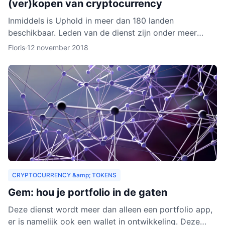
(ver)kopen van cryptocurrency
Inmiddels is Uphold in meer dan 180 landen
beschikbaar. Leden van de dienst zijn onder meer
bedrijven, ontwikkelaars, particulieren, ngo’s en non-
Floris
·
12 november 2018
profitorganisa
CRYPTOCURRENCY &amp; TOKENS
Gem: hou je portfolio in de gaten
Deze dienst wordt meer dan alleen een portfolio app,
er is namelijk ook een wallet in ontwikkeling. Deze