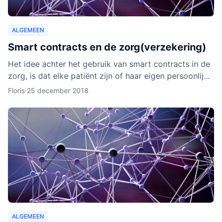
ALGEMEEN
Smart contracts en de zorg(verzekering)
Het idee achter het gebruik van smart contracts in de
zorg, is dat elke patiënt zijn of haar eigen persoonlijke
data vanaf ieder online apparaat kan inzien en b
Floris
·
25 december 2018
ALGEMEEN