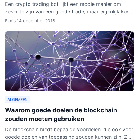
Een crypto trading bot lijkt een mooie manier om
zeker te zijn van een goede trade, maar eigenlijk kost
het instellen van een bot nog aardig wat tijd en
Floris
·
14 december 2018
moeite.
ALGEMEEN
Waarom goede doelen de blockchain
zouden moeten gebruiken
De blockchain biedt bepaalde voordelen, die ook voor
goede doelen van toepassing zouden kunnen zijn. Zo