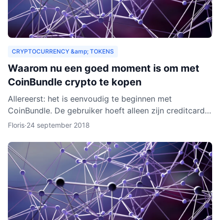
CRYPTOCURRENCY &amp; TOKENS
Waarom nu een goed moment is om met
CoinBundle crypto te kopen
Allereerst: het is eenvoudig te beginnen met
CoinBundle. De gebruiker hoeft alleen zijn creditcard
te gebruiken of bankinformatie op te geven, een paar
Floris
·
24 september 2018
vragen t