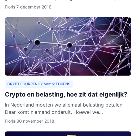
zouden organisaties ook een heel nieuw publiek
Floris
·
7 december 2018
kunnen aa
CRYPTOCURRENCY &amp; TOKENS
Crypto en belasting, hoe zit dat eigenlijk?
In Nederland moeten we allemaal belasting betalen.
Daar komt niemand onderuit. Hoewel we
cryptocurrency vaak zien als virtueel geld, is het toch
Floris
·
30 november 2018
van waarde. Als