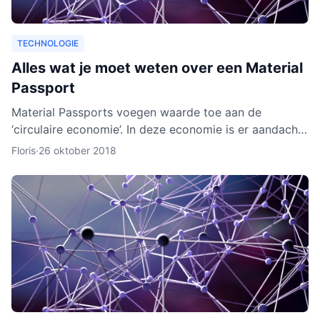
TECHNOLOGIE
Alles wat je moet weten over een Material
Passport
Material Passports voegen waarde toe aan de
‘circulaire economie’. In deze economie is er aandacht
voor het hergebruik van materialen. We gaan dan
Floris
·
26 oktober 2018
milieuvriende