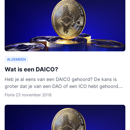
ALGEMEEN
Wat is een DAICO?
Heb je al eens van een DAICO gehoord? De kans is
groter dat je van een DAO of een ICO hebt gehoord.
Hoewel het concept van DAICO nog nooit is ingezet,
Floris
·
23 november 2018
zijn er w