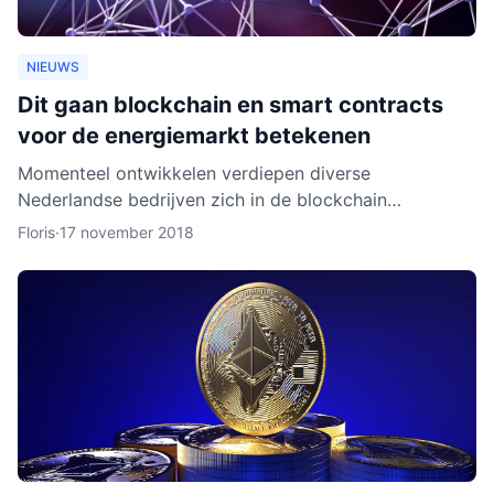
NIEUWS
Dit gaan blockchain en smart contracts
voor de energiemarkt betekenen
Momenteel ontwikkelen verdiepen diverse
Nederlandse bedrijven zich in de blockchain
technologie. Enkele daarvan, zoals BlockLab uit
Floris
·
17 november 2018
Rotterdam, testen de toepass