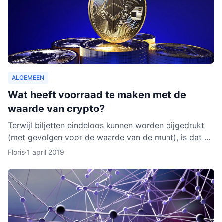
ALGEMEEN
Wat heeft voorraad te maken met de
waarde van crypto?
Terwijl biljetten eindeloos kunnen worden bijgedrukt
(met gevolgen voor de waarde van de munt), is dat bij
cryptocurrencies anders. Hoe werkt dit nu eigenlijk p
Floris
·
1 april 2019