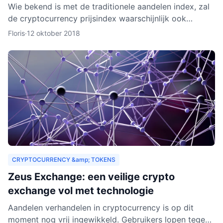
Wie bekend is met de traditionele aandelen index, zal
de cryptocurrency prijsindex waarschijnlijk ook
interessant vinden. In dit artikel behandelen we hoe
Floris
·
12 oktober 2018
een c
CRYPTOCURRENCY &amp; TOKENS
Zeus Exchange: een veilige crypto
exchange vol met technologie
Aandelen verhandelen in cryptocurrency is op dit
moment nog vrij ingewikkeld. Gebruikers lopen tegen