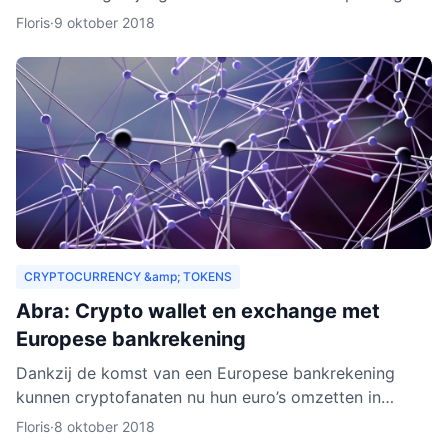
drempels aan. Er gelden bijvoorbeeld strenge regels,
Floris
·
9 oktober 2018
Zeus E
CRYPTOCURRENCY &amp; TOKENS
Abra: Crypto wallet en exchange met
Europese bankrekening
Dankzij de komst van een Europese bankrekening
kunnen cryptofanaten nu hun euro’s omzetten in
cryptogeld. Hiervoor hoeft alleen geld gestort te
Floris
·
8 oktober 2018
worden naar een