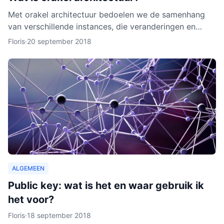
Met orakel architectuur bedoelen we de samenhang
van verschillende instances, die veranderingen en
activiteiten in het netwerk noteren. Een orakel is erg
Floris
·
20 september 2018
belang
ALGEMEEN
Public key: wat is het en waar gebruik ik
het voor?
Floris
·
18 september 2018