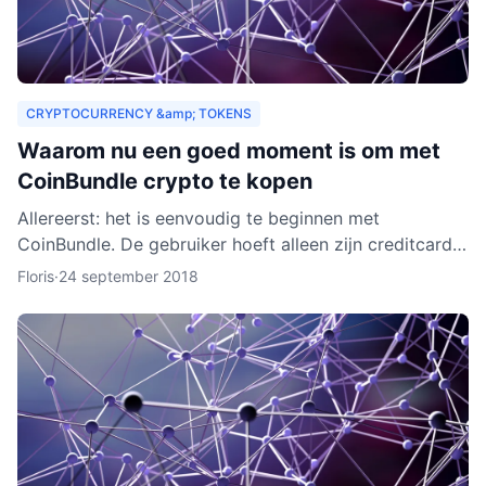
CRYPTOCURRENCY &amp; TOKENS
Waarom nu een goed moment is om met
CoinBundle crypto te kopen
Allereerst: het is eenvoudig te beginnen met
CoinBundle. De gebruiker hoeft alleen zijn creditcard
te gebruiken of bankinformatie op te geven, een paar
Floris
·
24 september 2018
vragen t