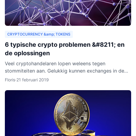
CRYPTOCURRENCY &amp; TOKENS
6 typische crypto problemen &#8211; en
de oplossingen
Veel cryptohandelaren lopen weleens tegen
stommiteiten aan. Gelukkig kunnen exchanges in de
meeste gevallen helpen. Helaas zijn er ook gevallen
Floris
·
21 februari 2019
waarin fouten je