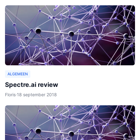
ALGEMEEN
Spectre.ai review
Floris
·
18 september 2018