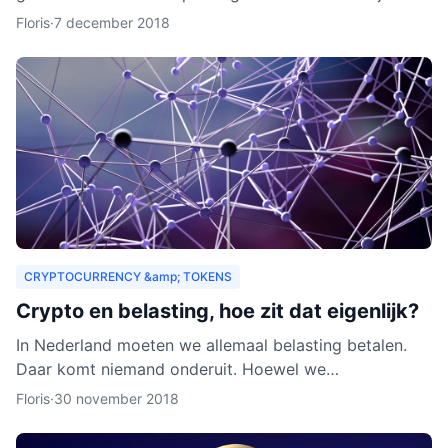
zouden organisaties ook een heel nieuw publiek
Floris
·
7 december 2018
kunnen aa
CRYPTOCURRENCY &amp; TOKENS
Crypto en belasting, hoe zit dat eigenlijk?
In Nederland moeten we allemaal belasting betalen.
Daar komt niemand onderuit. Hoewel we
cryptocurrency vaak zien als virtueel geld, is het toch
Floris
·
30 november 2018
van waarde. Als