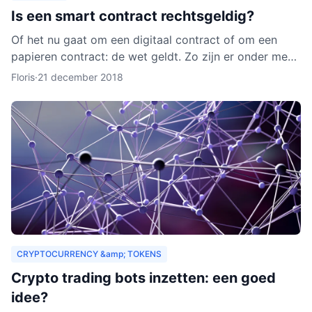
Is een smart contract rechtsgeldig?
Of het nu gaat om een digitaal contract of om een
papieren contract: de wet geldt. Zo zijn er onder meer
regels over de privacy van de deelnemers aan het
Floris
·
21 december 2018
contra
CRYPTOCURRENCY &amp; TOKENS
Crypto trading bots inzetten: een goed
idee?