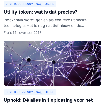
CRYPTOCURRENCY &amp; TOKENS
Utility token: wat is dat precies?
Blockchain wordt gezien als een revolutionaire
technologie. Het is nog relatief nieuw en de
verwachting is dat het zich de komende jaren verder
Floris
·
14 november 2018
zal ontwikkelen.
CRYPTOCURRENCY &amp; TOKENS
Uphold: Dé alles in 1 oplossing voor het