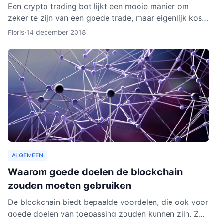
Een crypto trading bot lijkt een mooie manier om
zeker te zijn van een goede trade, maar eigenlijk kost
het instellen van een bot nog aardig wat tijd en
Floris
·
14 december 2018
moeite.
ALGEMEEN
Waarom goede doelen de blockchain
zouden moeten gebruiken
De blockchain biedt bepaalde voordelen, die ook voor
goede doelen van toepassing zouden kunnen zijn. Zo