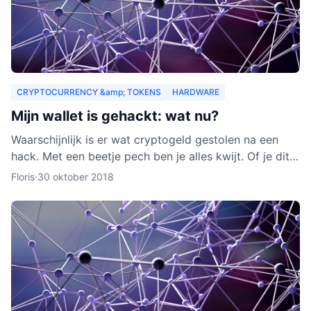
CRYPTOCURRENCY &amp; TOKENS
HARDWARE
Mijn wallet is gehackt: wat nu?
Waarschijnlijk is er wat cryptogeld gestolen na een
hack. Met een beetje pech ben je alles kwijt. Of je dit
nog terug kunt krijgen, leggen we je uit in dit arti
Floris
·
30 oktober 2018