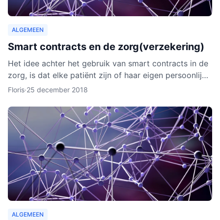
ALGEMEEN
Smart contracts en de zorg(verzekering)
Het idee achter het gebruik van smart contracts in de
zorg, is dat elke patiënt zijn of haar eigen persoonlijke
data vanaf ieder online apparaat kan inzien en b
Floris
·
25 december 2018
ALGEMEEN