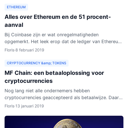
ETHEREUM
Alles over Ethereum en de 51 procent-
aanval
Bij Coinbase zijn er wat onregelmatigheden
opgemerkt. Het leek erop dat de ledger van Ethereum
Classic werd herschreven. Dat zou betekenen dat
Floris
·
8 februari 2019
personen met kwad
CRYPTOCURRENCY &amp; TOKENS
MF Chain: een betaaloplossing voor
cryptocurrencies
Nog lang niet alle ondernemers hebben
cryptocurrencies geaccepteerd als betaalwijze. Daar
wil MF Chain een verandering in maken. Het bedrijf wil
Floris
·
13 januari 2019
onder meer ontw