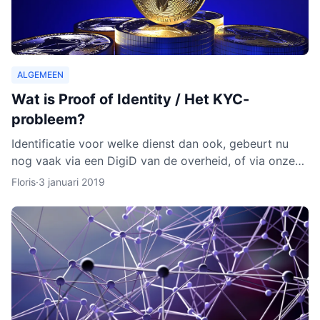
ALGEMEEN
Wat is Proof of Identity / Het KYC-
probleem?
Identificatie voor welke dienst dan ook, gebeurt nu
nog vaak via een DigiD van de overheid, of via onze
identiteitskaart. In sommige gevallen moeten we zelfs
Floris
·
3 januari 2019
ge