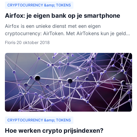
CRYPTOCURRENCY &amp; TOKENS
Airfox: je eigen bank op je smartphone
Airfox is een unieke dienst met een eigen
cryptocurrency: AirToken. Met AirTokens kun je geld
aan elkaar uitlenen, zonder tussenkomst van een bank.
Floris
·
20 oktober 2018
Dankzij de e
CRYPTOCURRENCY &amp; TOKENS
Hoe werken crypto prijsindexen?