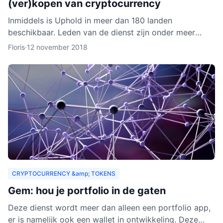
(ver)kopen van cryptocurrency
Inmiddels is Uphold in meer dan 180 landen
beschikbaar. Leden van de dienst zijn onder meer
bedrijven, ontwikkelaars, particulieren, ngo’s en non-
Floris
·
12 november 2018
profitorganisa
CRYPTOCURRENCY &amp; TOKENS
Gem: hou je portfolio in de gaten
Deze dienst wordt meer dan alleen een portfolio app,
er is namelijk ook een wallet in ontwikkeling. Deze