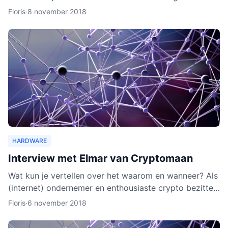
wallet gaat verschillende cryptocurrencies en token
Floris
·
8 november 2018
ond
HARDWARE
Interview met Elmar van Cryptomaan
Wat kun je vertellen over het waarom en wanneer? Als
(internet) ondernemer en enthousiaste crypto bezitter
was het een logische keuze om de webshop te
Floris
·
6 november 2018
beginnen.