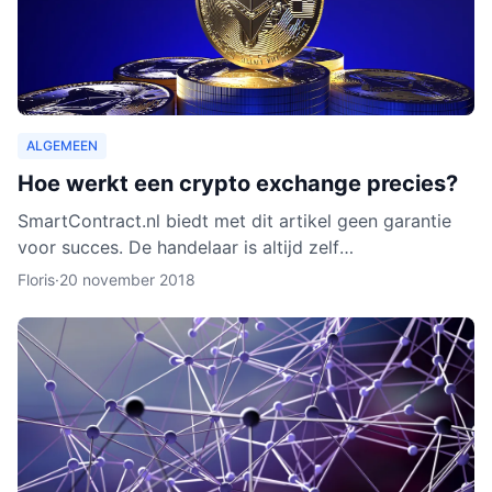
ALGEMEEN
Hoe werkt een crypto exchange precies?
SmartContract.nl biedt met dit artikel geen garantie
voor succes. De handelaar is altijd zelf
verantwoordelijk voor zijn of haar munten. Het is
Floris
·
20 november 2018
slechts een obse