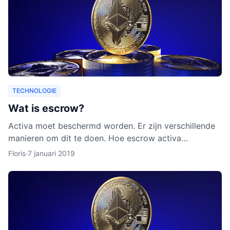
TECHNOLOGIE
Wat is escrow?
Activa moet beschermd worden. Er zijn verschillende
manieren om dit te doen. Hoe escrow activa
beschermt, leggen we uit in dit artikel. Ook leggen we
Floris
·
7 januari 2019
uit waarom