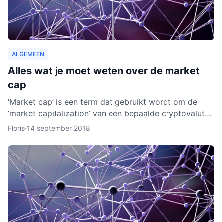
ALGEMEEN
Alles wat je moet weten over de market
cap
‘Market cap’ is een term dat gebruikt wordt om de
‘market capitalization’ van een bepaalde cryptovaluta
uit te drukken. Aan de hand van berekeningen van de
Floris
·
14 september 2018
zoge