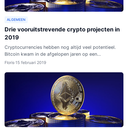
ALGEMEEN
Drie vooruitstrevende crypto projecten in
2019
Cryptocurrencies hebben nog altijd veel potentieel.
Bitcoin kwam in de afgelopen jaren op een
hoogtepunt te staan en Ethereum volgde in rap
Floris
·
15 februari 2019
tempo. Het lijkt ero