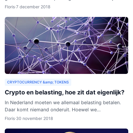
zouden organisaties ook een heel nieuw publiek
Floris
·
7 december 2018
kunnen aa
CRYPTOCURRENCY &amp; TOKENS
Crypto en belasting, hoe zit dat eigenlijk?
In Nederland moeten we allemaal belasting betalen.
Daar komt niemand onderuit. Hoewel we
cryptocurrency vaak zien als virtueel geld, is het toch
Floris
·
30 november 2018
van waarde. Als