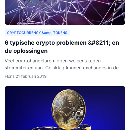
CRYPTOCURRENCY &amp; TOKENS
6 typische crypto problemen &#8211; en
de oplossingen
Veel cryptohandelaren lopen weleens tegen
stommiteiten aan. Gelukkig kunnen exchanges in de
meeste gevallen helpen. Helaas zijn er ook gevallen
Floris
·
21 februari 2019
waarin fouten je