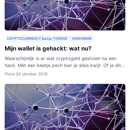
CRYPTOCURRENCY &amp; TOKENS
HARDWARE
Mijn wallet is gehackt: wat nu?
Waarschijnlijk is er wat cryptogeld gestolen na een
hack. Met een beetje pech ben je alles kwijt. Of je dit
nog terug kunt krijgen, leggen we je uit in dit arti
Floris
·
30 oktober 2018