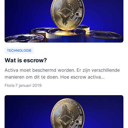
TECHNOLOGIE
Wat is escrow?
Activa moet beschermd worden. Er zijn verschillende
manieren om dit te doen. Hoe escrow activa
beschermt, leggen we uit in dit artikel. Ook leggen we
Floris
·
7 januari 2019
uit waarom