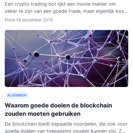
Een crypto trading bot lijkt een mooie manier om
zeker te zijn van een goede trade, maar eigenlijk kost
het instellen van een bot nog aardig wat tijd en
Floris
·
14 december 2018
moeite.
ALGEMEEN
Waarom goede doelen de blockchain
zouden moeten gebruiken
De blockchain biedt bepaalde voordelen, die ook voor
goede doelen van toepassing zouden kunnen zijn. Zo