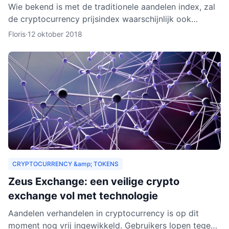
Wie bekend is met de traditionele aandelen index, zal
de cryptocurrency prijsindex waarschijnlijk ook
interessant vinden. In dit artikel behandelen we hoe
Floris
·
12 oktober 2018
een c
CRYPTOCURRENCY &amp; TOKENS
Zeus Exchange: een veilige crypto
exchange vol met technologie
Aandelen verhandelen in cryptocurrency is op dit
moment nog vrij ingewikkeld. Gebruikers lopen tegen