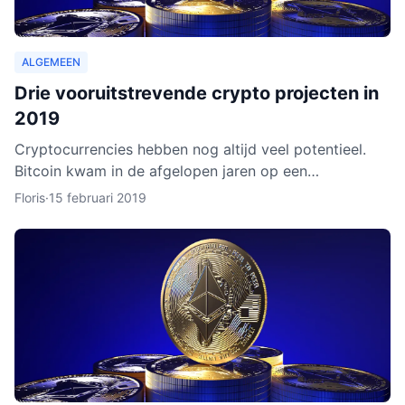
ALGEMEEN
Drie vooruitstrevende crypto projecten in
2019
Cryptocurrencies hebben nog altijd veel potentieel.
Bitcoin kwam in de afgelopen jaren op een
hoogtepunt te staan en Ethereum volgde in rap
Floris
·
15 februari 2019
tempo. Het lijkt ero