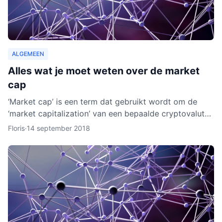
ALGEMEEN
Alles wat je moet weten over de market
cap
‘Market cap’ is een term dat gebruikt wordt om de
‘market capitalization’ van een bepaalde cryptovaluta
uit te drukken. Aan de hand van berekeningen van de
Floris
·
14 september 2018
zoge