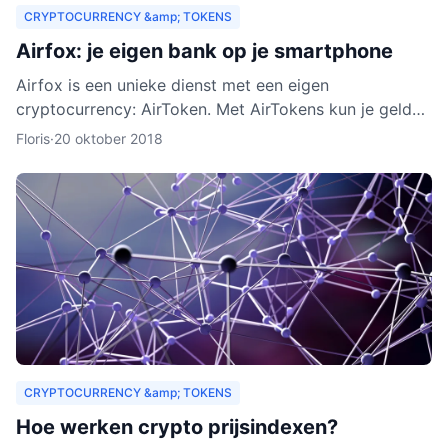
CRYPTOCURRENCY &amp; TOKENS
Airfox: je eigen bank op je smartphone
Airfox is een unieke dienst met een eigen
cryptocurrency: AirToken. Met AirTokens kun je geld
aan elkaar uitlenen, zonder tussenkomst van een bank.
Floris
·
20 oktober 2018
Dankzij de e
CRYPTOCURRENCY &amp; TOKENS
Hoe werken crypto prijsindexen?