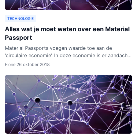
TECHNOLOGIE
Alles wat je moet weten over een Material
Passport
Material Passports voegen waarde toe aan de
‘circulaire economie’. In deze economie is er aandacht
voor het hergebruik van materialen. We gaan dan
Floris
·
26 oktober 2018
milieuvriende