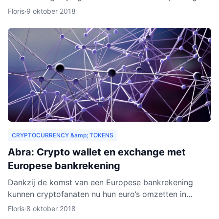
drempels aan. Er gelden bijvoorbeeld strenge regels,
Floris
·
9 oktober 2018
Zeus E
CRYPTOCURRENCY &amp; TOKENS
Abra: Crypto wallet en exchange met
Europese bankrekening
Dankzij de komst van een Europese bankrekening
kunnen cryptofanaten nu hun euro’s omzetten in
cryptogeld. Hiervoor hoeft alleen geld gestort te
Floris
·
8 oktober 2018
worden naar een