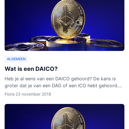
ALGEMEEN
Wat is een DAICO?
Heb je al eens van een DAICO gehoord? De kans is
groter dat je van een DAO of een ICO hebt gehoord.
Hoewel het concept van DAICO nog nooit is ingezet,
Floris
·
23 november 2018
zijn er w