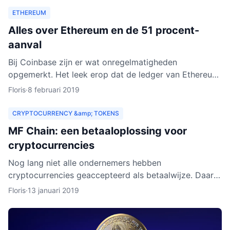
ETHEREUM
Alles over Ethereum en de 51 procent-
aanval
Bij Coinbase zijn er wat onregelmatigheden
opgemerkt. Het leek erop dat de ledger van Ethereum
Classic werd herschreven. Dat zou betekenen dat
Floris
·
8 februari 2019
personen met kwad
CRYPTOCURRENCY &amp; TOKENS
MF Chain: een betaaloplossing voor
cryptocurrencies
Nog lang niet alle ondernemers hebben
cryptocurrencies geaccepteerd als betaalwijze. Daar
wil MF Chain een verandering in maken. Het bedrijf wil
Floris
·
13 januari 2019
onder meer ontw