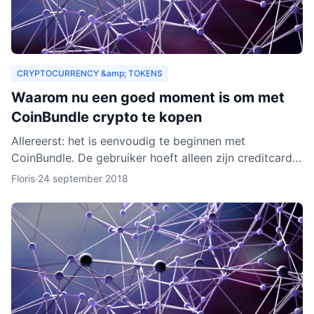
CRYPTOCURRENCY &amp; TOKENS
Waarom nu een goed moment is om met
CoinBundle crypto te kopen
Allereerst: het is eenvoudig te beginnen met
CoinBundle. De gebruiker hoeft alleen zijn creditcard
te gebruiken of bankinformatie op te geven, een paar
Floris
·
24 september 2018
vragen t