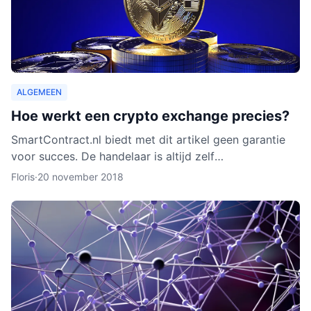
ALGEMEEN
Hoe werkt een crypto exchange precies?
SmartContract.nl biedt met dit artikel geen garantie
voor succes. De handelaar is altijd zelf
verantwoordelijk voor zijn of haar munten. Het is
Floris
·
20 november 2018
slechts een obse