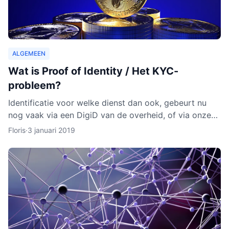
ALGEMEEN
Wat is Proof of Identity / Het KYC-
probleem?
Identificatie voor welke dienst dan ook, gebeurt nu
nog vaak via een DigiD van de overheid, of via onze
identiteitskaart. In sommige gevallen moeten we zelfs
Floris
·
3 januari 2019
ge