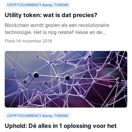
CRYPTOCURRENCY &amp; TOKENS
Utility token: wat is dat precies?
Blockchain wordt gezien als een revolutionaire
technologie. Het is nog relatief nieuw en de
verwachting is dat het zich de komende jaren verder
Floris
·
14 november 2018
zal ontwikkelen.
CRYPTOCURRENCY &amp; TOKENS
Uphold: Dé alles in 1 oplossing voor het