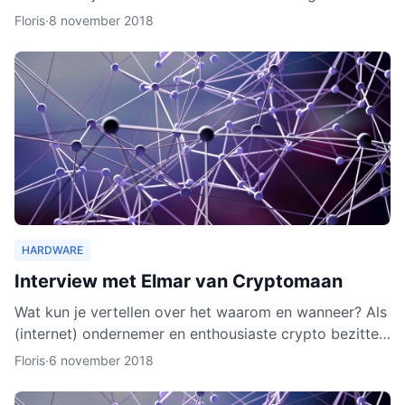
wallet gaat verschillende cryptocurrencies en token
Floris
·
8 november 2018
ond
HARDWARE
Interview met Elmar van Cryptomaan
Wat kun je vertellen over het waarom en wanneer? Als
(internet) ondernemer en enthousiaste crypto bezitter
was het een logische keuze om de webshop te
Floris
·
6 november 2018
beginnen.