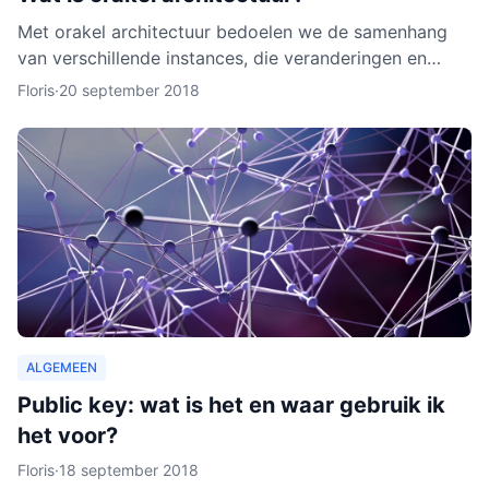
Met orakel architectuur bedoelen we de samenhang
van verschillende instances, die veranderingen en
activiteiten in het netwerk noteren. Een orakel is erg
Floris
·
20 september 2018
belang
ALGEMEEN
Public key: wat is het en waar gebruik ik
het voor?
Floris
·
18 september 2018