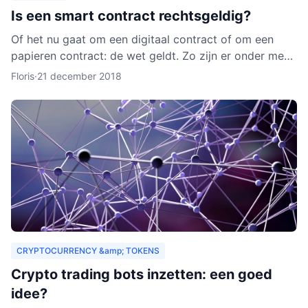
Is een smart contract rechtsgeldig?
Of het nu gaat om een digitaal contract of om een
papieren contract: de wet geldt. Zo zijn er onder meer
regels over de privacy van de deelnemers aan het
Floris
·
21 december 2018
contra
CRYPTOCURRENCY &amp; TOKENS
Crypto trading bots inzetten: een goed
idee?