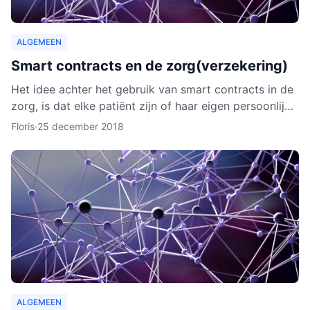
ALGEMEEN
Smart contracts en de zorg(verzekering)
Het idee achter het gebruik van smart contracts in de
zorg, is dat elke patiënt zijn of haar eigen persoonlijke
data vanaf ieder online apparaat kan inzien en b
Floris
·
25 december 2018
ALGEMEEN