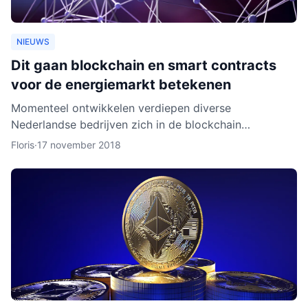
NIEUWS
Dit gaan blockchain en smart contracts
voor de energiemarkt betekenen
Momenteel ontwikkelen verdiepen diverse
Nederlandse bedrijven zich in de blockchain
technologie. Enkele daarvan, zoals BlockLab uit
Floris
·
17 november 2018
Rotterdam, testen de toepass