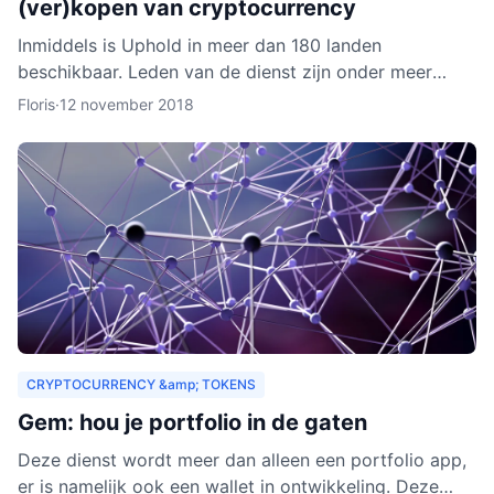
(ver)kopen van cryptocurrency
Inmiddels is Uphold in meer dan 180 landen
beschikbaar. Leden van de dienst zijn onder meer
bedrijven, ontwikkelaars, particulieren, ngo’s en non-
Floris
·
12 november 2018
profitorganisa
CRYPTOCURRENCY &amp; TOKENS
Gem: hou je portfolio in de gaten
Deze dienst wordt meer dan alleen een portfolio app,
er is namelijk ook een wallet in ontwikkeling. Deze