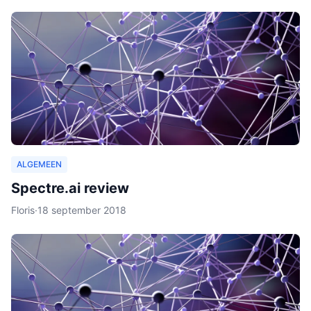
ALGEMEEN
Spectre.ai review
Floris
·
18 september 2018