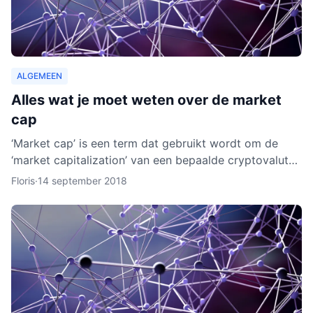
ALGEMEEN
Alles wat je moet weten over de market
cap
‘Market cap’ is een term dat gebruikt wordt om de
‘market capitalization’ van een bepaalde cryptovaluta
uit te drukken. Aan de hand van berekeningen van de
Floris
·
14 september 2018
zoge