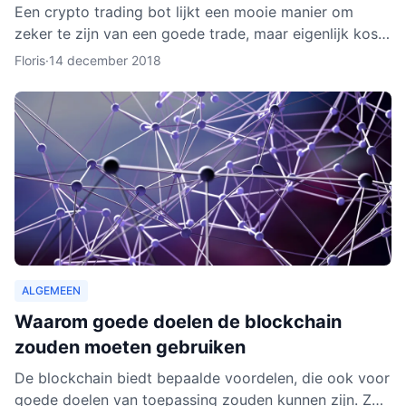
Een crypto trading bot lijkt een mooie manier om
zeker te zijn van een goede trade, maar eigenlijk kost
het instellen van een bot nog aardig wat tijd en
Floris
·
14 december 2018
moeite.
ALGEMEEN
Waarom goede doelen de blockchain
zouden moeten gebruiken
De blockchain biedt bepaalde voordelen, die ook voor
goede doelen van toepassing zouden kunnen zijn. Zo