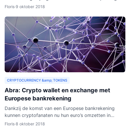
drempels aan. Er gelden bijvoorbeeld strenge regels,
Floris
·
9 oktober 2018
Zeus E
CRYPTOCURRENCY &amp; TOKENS
Abra: Crypto wallet en exchange met
Europese bankrekening
Dankzij de komst van een Europese bankrekening
kunnen cryptofanaten nu hun euro’s omzetten in
cryptogeld. Hiervoor hoeft alleen geld gestort te
Floris
·
8 oktober 2018
worden naar een