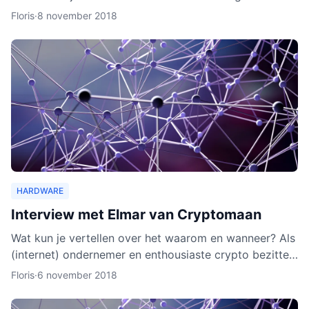
wallet gaat verschillende cryptocurrencies en token
Floris
·
8 november 2018
ond
HARDWARE
Interview met Elmar van Cryptomaan
Wat kun je vertellen over het waarom en wanneer? Als
(internet) ondernemer en enthousiaste crypto bezitter
was het een logische keuze om de webshop te
Floris
·
6 november 2018
beginnen.