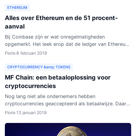
ETHEREUM
Alles over Ethereum en de 51 procent-
aanval
Bij Coinbase zijn er wat onregelmatigheden
opgemerkt. Het leek erop dat de ledger van Ethereum
Classic werd herschreven. Dat zou betekenen dat
Floris
·
8 februari 2019
personen met kwad
CRYPTOCURRENCY &amp; TOKENS
MF Chain: een betaaloplossing voor
cryptocurrencies
Nog lang niet alle ondernemers hebben
cryptocurrencies geaccepteerd als betaalwijze. Daar
wil MF Chain een verandering in maken. Het bedrijf wil
Floris
·
13 januari 2019
onder meer ontw