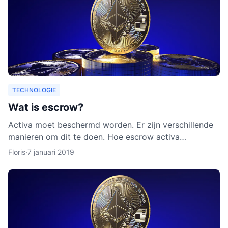
TECHNOLOGIE
Wat is escrow?
Activa moet beschermd worden. Er zijn verschillende
manieren om dit te doen. Hoe escrow activa
beschermt, leggen we uit in dit artikel. Ook leggen we
Floris
·
7 januari 2019
uit waarom