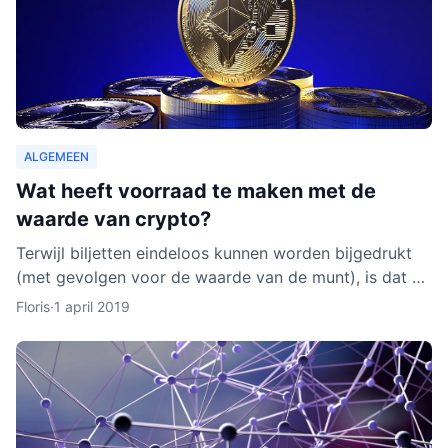
ALGEMEEN
Wat heeft voorraad te maken met de
waarde van crypto?
Terwijl biljetten eindeloos kunnen worden bijgedrukt
(met gevolgen voor de waarde van de munt), is dat bij
cryptocurrencies anders. Hoe werkt dit nu eigenlijk p
Floris
·
1 april 2019