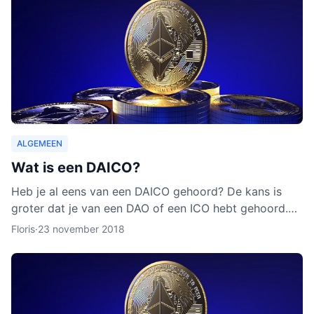
ALGEMEEN
Wat is een DAICO?
Heb je al eens van een DAICO gehoord? De kans is
groter dat je van een DAO of een ICO hebt gehoord.
Hoewel het concept van DAICO nog nooit is ingezet,
Floris
·
23 november 2018
zijn er w