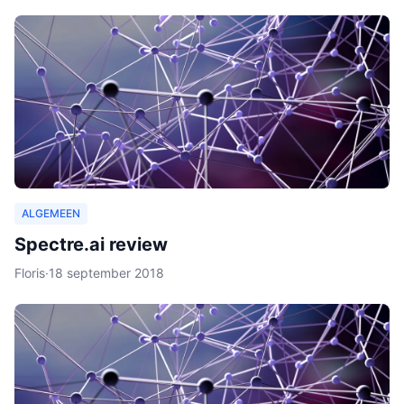
ALGEMEEN
Spectre.ai review
Floris
·
18 september 2018