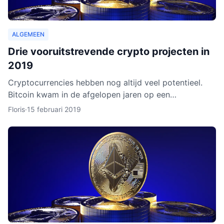
ALGEMEEN
Drie vooruitstrevende crypto projecten in
2019
Cryptocurrencies hebben nog altijd veel potentieel.
Bitcoin kwam in de afgelopen jaren op een
hoogtepunt te staan en Ethereum volgde in rap
Floris
·
15 februari 2019
tempo. Het lijkt ero