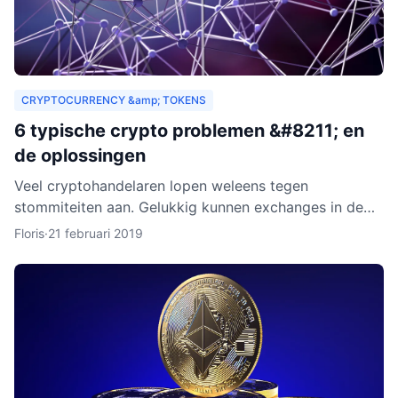
CRYPTOCURRENCY &amp; TOKENS
6 typische crypto problemen &#8211; en
de oplossingen
Veel cryptohandelaren lopen weleens tegen
stommiteiten aan. Gelukkig kunnen exchanges in de
meeste gevallen helpen. Helaas zijn er ook gevallen
Floris
·
21 februari 2019
waarin fouten je