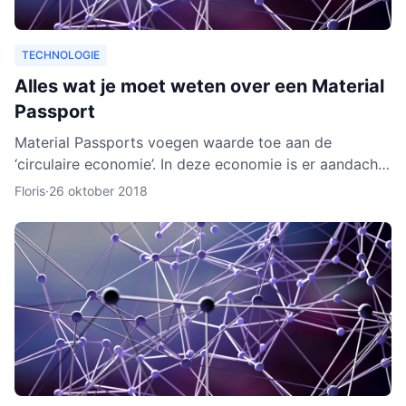
TECHNOLOGIE
Alles wat je moet weten over een Material
Passport
Material Passports voegen waarde toe aan de
‘circulaire economie’. In deze economie is er aandacht
voor het hergebruik van materialen. We gaan dan
Floris
·
26 oktober 2018
milieuvriende