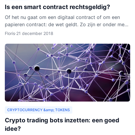
Is een smart contract rechtsgeldig?
Of het nu gaat om een digitaal contract of om een
papieren contract: de wet geldt. Zo zijn er onder meer
regels over de privacy van de deelnemers aan het
Floris
·
21 december 2018
contra
CRYPTOCURRENCY &amp; TOKENS
Crypto trading bots inzetten: een goed
idee?