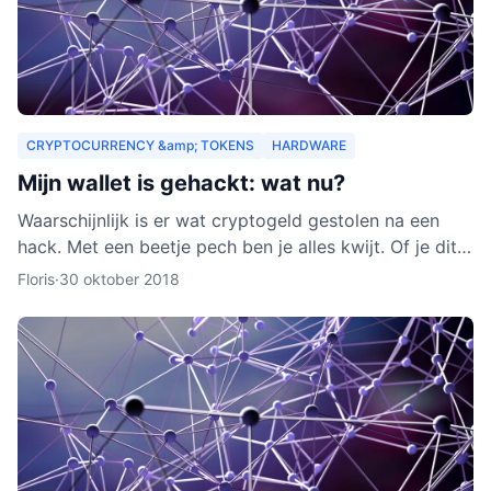
CRYPTOCURRENCY &amp; TOKENS
HARDWARE
Mijn wallet is gehackt: wat nu?
Waarschijnlijk is er wat cryptogeld gestolen na een
hack. Met een beetje pech ben je alles kwijt. Of je dit
nog terug kunt krijgen, leggen we je uit in dit arti
Floris
·
30 oktober 2018