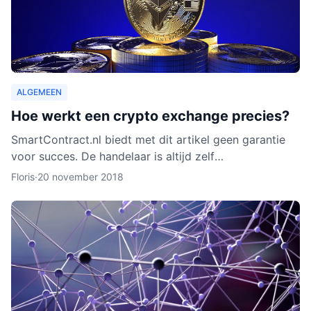
ALGEMEEN
Hoe werkt een crypto exchange precies?
SmartContract.nl biedt met dit artikel geen garantie
voor succes. De handelaar is altijd zelf
verantwoordelijk voor zijn of haar munten. Het is
Floris
·
20 november 2018
slechts een obse