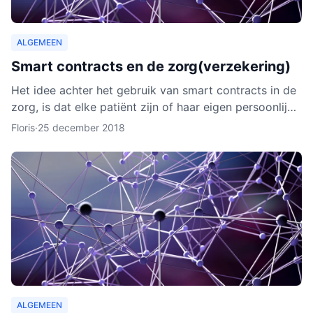
ALGEMEEN
Smart contracts en de zorg(verzekering)
Het idee achter het gebruik van smart contracts in de
zorg, is dat elke patiënt zijn of haar eigen persoonlijke
data vanaf ieder online apparaat kan inzien en b
Floris
·
25 december 2018
ALGEMEEN