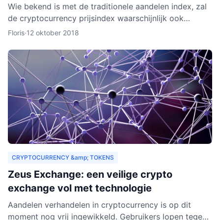
Wie bekend is met de traditionele aandelen index, zal
de cryptocurrency prijsindex waarschijnlijk ook
interessant vinden. In dit artikel behandelen we hoe
Floris
·
12 oktober 2018
een c
CRYPTOCURRENCY &amp; TOKENS
Zeus Exchange: een veilige crypto
exchange vol met technologie
Aandelen verhandelen in cryptocurrency is op dit
moment nog vrij ingewikkeld. Gebruikers lopen tegen