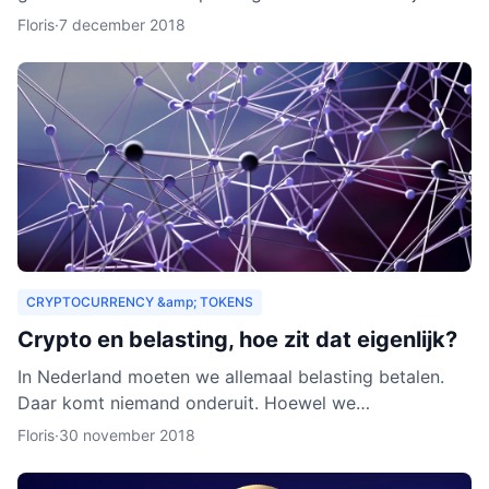
zouden organisaties ook een heel nieuw publiek
Floris
·
7 december 2018
kunnen aa
CRYPTOCURRENCY &amp; TOKENS
Crypto en belasting, hoe zit dat eigenlijk?
In Nederland moeten we allemaal belasting betalen.
Daar komt niemand onderuit. Hoewel we
cryptocurrency vaak zien als virtueel geld, is het toch
Floris
·
30 november 2018
van waarde. Als