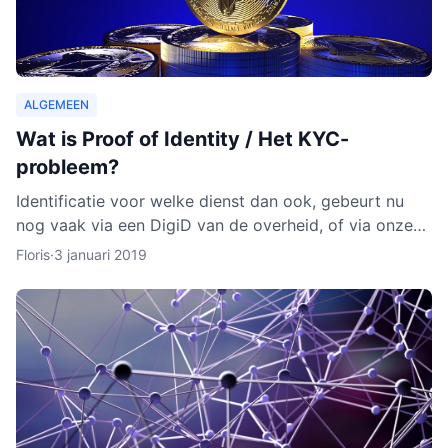
ALGEMEEN
Wat is Proof of Identity / Het KYC-
probleem?
Identificatie voor welke dienst dan ook, gebeurt nu
nog vaak via een DigiD van de overheid, of via onze
identiteitskaart. In sommige gevallen moeten we zelfs
Floris
·
3 januari 2019
ge