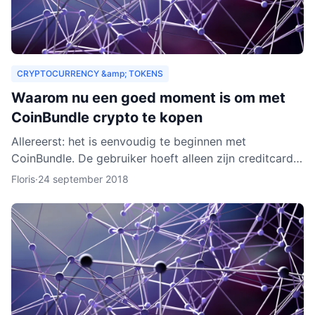
CRYPTOCURRENCY &amp; TOKENS
Waarom nu een goed moment is om met
CoinBundle crypto te kopen
Allereerst: het is eenvoudig te beginnen met
CoinBundle. De gebruiker hoeft alleen zijn creditcard
te gebruiken of bankinformatie op te geven, een paar
Floris
·
24 september 2018
vragen t