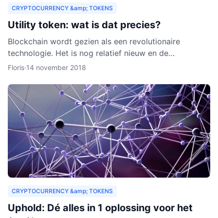
CRYPTOCURRENCY &amp; TOKENS
Utility token: wat is dat precies?
Blockchain wordt gezien als een revolutionaire
technologie. Het is nog relatief nieuw en de
verwachting is dat het zich de komende jaren verder
Floris
·
14 november 2018
zal ontwikkelen.
CRYPTOCURRENCY &amp; TOKENS
Uphold: Dé alles in 1 oplossing voor het