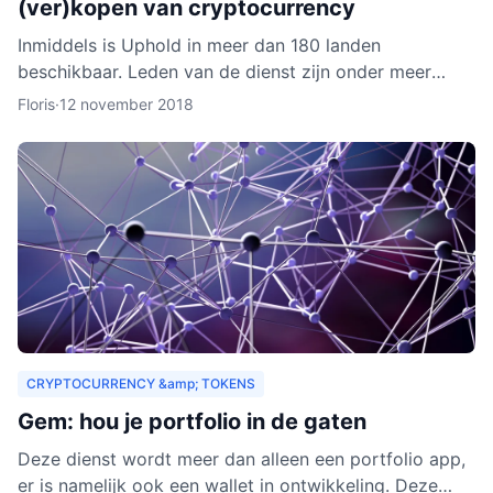
(ver)kopen van cryptocurrency
Inmiddels is Uphold in meer dan 180 landen
beschikbaar. Leden van de dienst zijn onder meer
bedrijven, ontwikkelaars, particulieren, ngo’s en non-
Floris
·
12 november 2018
profitorganisa
CRYPTOCURRENCY &amp; TOKENS
Gem: hou je portfolio in de gaten
Deze dienst wordt meer dan alleen een portfolio app,
er is namelijk ook een wallet in ontwikkeling. Deze