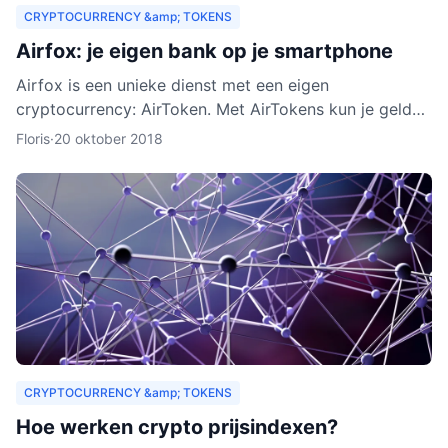
CRYPTOCURRENCY &amp; TOKENS
Airfox: je eigen bank op je smartphone
Airfox is een unieke dienst met een eigen
cryptocurrency: AirToken. Met AirTokens kun je geld
aan elkaar uitlenen, zonder tussenkomst van een bank.
Floris
·
20 oktober 2018
Dankzij de e
CRYPTOCURRENCY &amp; TOKENS
Hoe werken crypto prijsindexen?