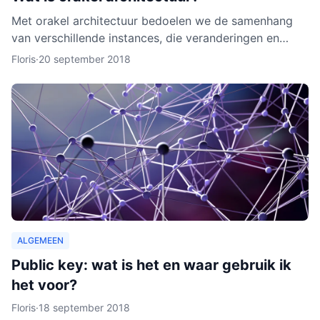
Met orakel architectuur bedoelen we de samenhang
van verschillende instances, die veranderingen en
activiteiten in het netwerk noteren. Een orakel is erg
Floris
·
20 september 2018
belang
ALGEMEEN
Public key: wat is het en waar gebruik ik
het voor?
Floris
·
18 september 2018