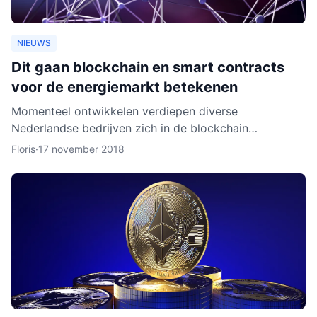
NIEUWS
Dit gaan blockchain en smart contracts
voor de energiemarkt betekenen
Momenteel ontwikkelen verdiepen diverse
Nederlandse bedrijven zich in de blockchain
technologie. Enkele daarvan, zoals BlockLab uit
Floris
·
17 november 2018
Rotterdam, testen de toepass